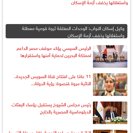
وكيل إسكان النواب: الوحدات المغلقة ثروة قومية معطلة
واستغلالها يخفف أزمة الإسكان
الرئيس السيسي يؤكد موقف مصر الداعم
لمملكة البحرين لحماية أمنها واستقرارها
11 عامًا على افتتاح قناة السويس الجديدة..
النائبة مروة قنصوة: رؤية الدولة...
رئيس مجلس الشيوخ يستقبل رؤساء البعثات
الدبلوماسية المصرية بالخارج
النائبة مروة حسان: التوعية خلال مرحلة التنسيق