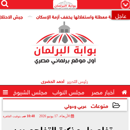




×
عاجل
قومية معطلة واستغلالها يخفف أزمة الإسكان
جيش الاحتلال: مقتل جنديين وإصاب

رئيس التحرير
أحمد الحضرى

أخبار مصر
مجلس النواب
مجلس الشيوخ

منوعات
عربي ودولي
الأربعاء، 17 يونيو 2026
10:48 صـ
بتوقيت القاهرة
2026-06-17 10:48:31
. تفاصيل مذكرة التفاهم بين