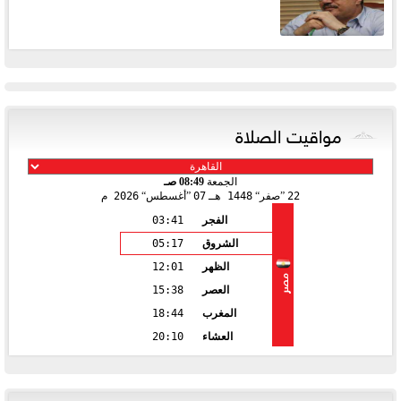
مواقيت الصلاة
الجمعة
08:49 صـ
22
صفر
1448 هـ
07
أغسطس
2026 م
الفجر
03:41
الشروق
05:17
الظهر
12:01
مصر
العصر
15:38
المغرب
18:44
العشاء
20:10