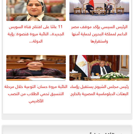
الرئيس السيسي يؤكد موقف مصر
11 عامًا على افتتاح قناة السويس
الداعم لمملكة البحرين لحماية أمنها
الجديدة.. النائبة مروة قنصوة: رؤية
واستقرارها
الدولة...
رئيس مجلس الشيوخ يستقبل رؤساء
النائبة مروة حسان: التوعية خلال مرحلة
البعثات الدبلوماسية المصرية بالخارج
التنسيق تحمي الطلاب من النصب
الأكاديمي