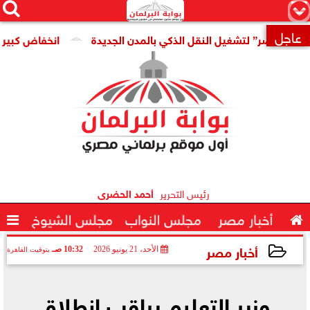




×
عاجل
ر” لتشغيل النقل الذكي بالمدن الجديدة
انخفاض كبير فى سعر 

رئيس التحرير
أحمد الحضرى

أخبار مصر
مجلس النواب
مجلس الشيوخ

أخبار مصر
الأحد، 21 يونيو 2026
10:32 صـ
بتوقيت القاهرة
2026-06-21 10:32:28
وزير التعليم يراقب انطلاق