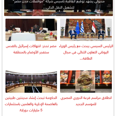
مدبولي يشهد توقيع اتفاقية تأسيس شركة ”مواصلات مدن مصر”
لتشغيل النقل الذكي...
الرئيس السيسي يبحث مع رئيس الوزراء
مصر تحذر: انتهاكات إسرائيل بالقدس
اليوناني التعاون الثنائي في مجال
ستفجر الأوضاع بالمنطقة
الطاقة...
انطلاق مراسم قرعة الدوري المصري
الحكومة تبحث إنشاء مدينتين طبيتين
للموسم الجديد
بالعاصمة الإدارية والعلمين باستثمارات
5 مليارات دورلا٨