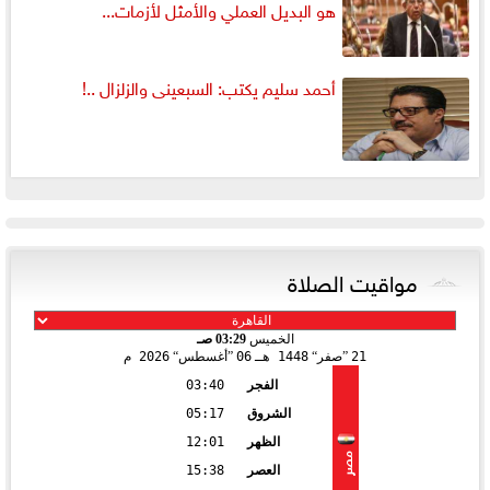
هو البديل العملي والأمثل لأزمات...
أحمد سليم يكتب: السبعينى والزلزال ..!
مواقيت الصلاة
الخميس
03:29 صـ
21
صفر
1448 هـ
06
أغسطس
2026 م
الفجر
03:40
الشروق
05:17
الظهر
12:01
مصر
العصر
15:38