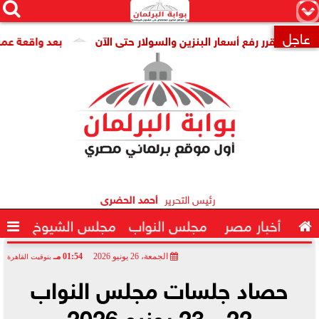




×
عاجل
فع أسعار البنزين والسولار حتى الآن
بعد واقعة عمرو عمارة.. نائب

رئيس التحرير
أحمد الحضرى

أخبار مصر
مجلس النواب
مجلس الشيوخ

الجمعة، 26 يونيو 2026
01:54 مـ
بتوقيت القاهرة
2026-06-26 13:54:33
حصاد جلسات مجلس النواب
22 - 23 يونيو 2026