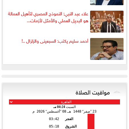
علاء عبد النبي: النموذج المصري لتأهيل العمالة
هو البديل العملي والأمثل لأزمات...
أحمد سليم يكتب: السبعينى والزلزال ..!
مواقيت الصلاة
السبت
04:24 مـ
23
صفر
1448 هـ
08
أغسطس
2026 م
الفجر
03:42
الشروق
05:18