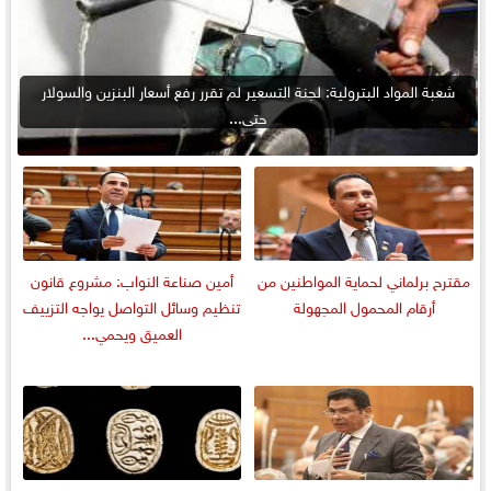
شعبة المواد البترولية: لجنة التسعير لم تقرر رفع أسعار البنزين والسولار
حتى...
مقترح برلماني لحماية المواطنين من
أمين صناعة النواب: مشروع قانون
أرقام المحمول المجهولة
تنظيم وسائل التواصل يواجه التزييف
العميق ويحمي...