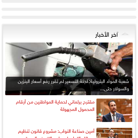
آخر الأخبار
شعبة المواد البترولية: لجنة التسعير لم تقرر رفع أسعار البنزين
والسولار حتى...
مقترح برلماني لحماية المواطنين من أرقام
المحمول المجهولة
أمين صناعة النواب: مشروع قانون تنظيم
وسائل التواصل يواجه التزييف العميق ويحمي...