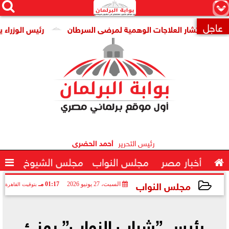




×
عاجل
ن انتشار العلاجات الوهمية لمرضى السرطان
رئيس الوزراء يتابع

رئيس التحرير
أحمد الحضرى

أخبار مصر
مجلس النواب
مجلس الشيوخ

مجلس النواب
السبت، 27 يونيو 2026
01:17 مـ
بتوقيت القاهرة
2026-06-27 13:17:12
رئيس ”شباب النواب” يهنئ