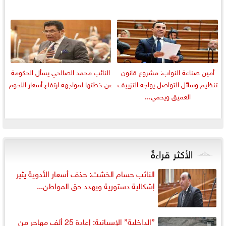
أمين صناعة النواب: مشروع قانون
النائب محمد الصالحي يسأل الحكومة
تنظيم وسائل التواصل يواجه التزييف
عن خطتها لمواجهة ارتفاع أسعار اللحوم
العميق ويحمي...
الأكثر قراءةً
النائب حسام الخشت: حذف أسعار الأدوية يثير
إشكالية دستورية ويهدد حق المواطن...
”الداخلية” الإسبانية: إعادة 25 ألف مهاجر من