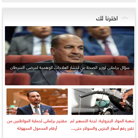
اخترنا لك
سؤال برلماني لوزير الصحة عن انتشار العلاجات الوهمية لمرضى السرطان
شعبة المواد البترولية: لجنة التسعير لم
مقترح برلماني لحماية المواطنين من
تقرر رفع أسعار البنزين والسولار حتى...
أرقام المحمول المجهولة