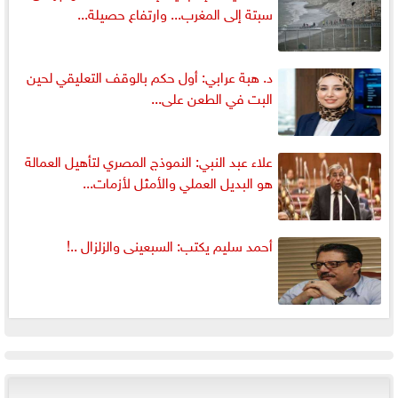
سبتة إلى المغرب... وارتفاع حصيلة...
د. هبة عرابي: أول حكم بالوقف التعليقي لحين
البت في الطعن على...
علاء عبد النبي: النموذج المصري لتأهيل العمالة
هو البديل العملي والأمثل لأزمات...
أحمد سليم يكتب: السبعينى والزلزال ..!