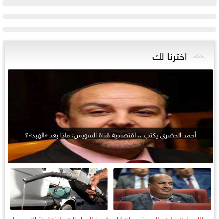
اخترنا لك
أحمد الحضري يكتب .. اقتصادية قناة السويس: ماذا بعد «الهبد»؟
سؤال برلماني لوزير الصحة عن انتشار
شعبة المواد البترولية: لجنة التسعير لم