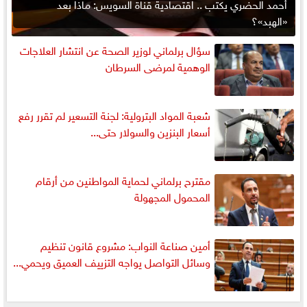
أحمد الحضري يكتب .. اقتصادية قناة السويس: ماذا بعد
«الهبد»؟
سؤال برلماني لوزير الصحة عن انتشار العلاجات
الوهمية لمرضى السرطان
شعبة المواد البترولية: لجنة التسعير لم تقرر رفع
أسعار البنزين والسولار حتى...
مقترح برلماني لحماية المواطنين من أرقام
المحمول المجهولة
أمين صناعة النواب: مشروع قانون تنظيم
وسائل التواصل يواجه التزييف العميق ويحمي...