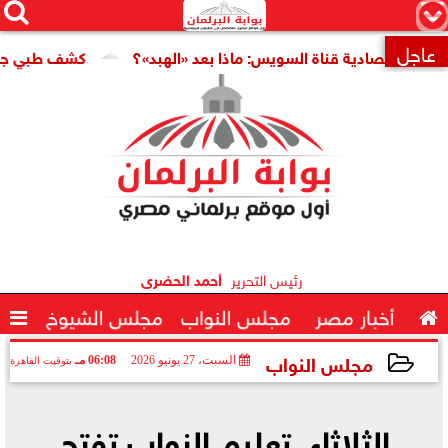




×
عاجل
اقتصادية قناة السويس: ماذا بعد «الهبد»؟
كشف طبي جديد يمهد

رئيس التحرير
أحمد الحضرى

أخبار مصر
مجلس النواب
مجلس الشيوخ

مجلس النواب
السبت، 27 يونيو 2026
06:08 مـ
بتوقيت القاهرة
2026-06-27 18:08:18
الثلاثاء..تعليم النواب تفتح