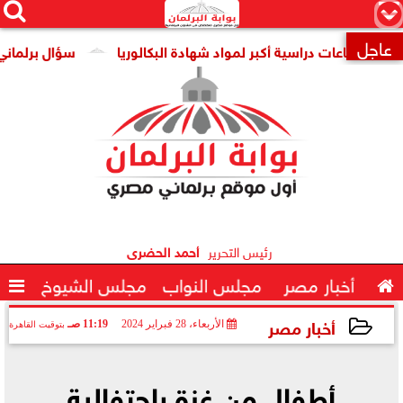




×
عاجل
دد ساعات دراسية أكبر لمواد شهادة البكالوريا
سؤال برلماني عن تن

رئيس التحرير
أحمد الحضرى

أخبار مصر
مجلس النواب
مجلس الشيوخ

أخبار مصر
الأربعاء، 28 فبراير 2024
11:19 صـ
بتوقيت القاهرة
2024-02-28 11:19:12
أطفال من غزة باحتفالية