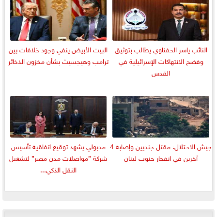
النائب ياسر الحفناوي يطالب بتوثيق
البيت الأبيض ينفي وجود خلافات بين
وفضح الانتهاكات الإسرائيلية في
ترامب وهيجسيث بشأن مخزون الذخائر
القدس
جيش الاحتلال: مقتل جنديين وإصابة 4
مدبولي يشهد توقيع اتفاقية تأسيس
آخرين في انفجار جنوب لبنان
شركة ”مواصلات مدن مصر” لتشغيل
النقل الذكي...