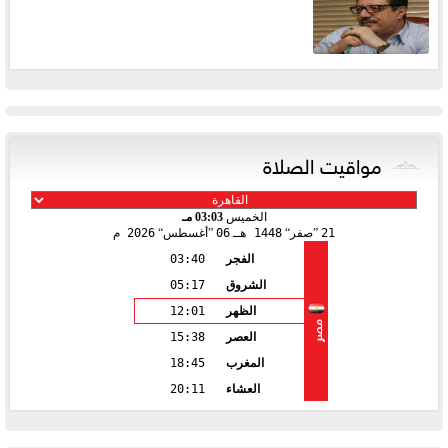
مواقيت الصلاة
الخميس
03:03 مـ
21
صفر
1448 هـ
06
أغسطس
2026 م
الفجر
03:40
الشروق
05:17
الظهر
12:01
مصر
العصر
15:38
المغرب
18:45
العشاء
20:11