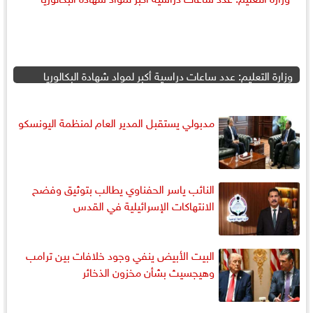
وزارة التعليم: عدد ساعات دراسية أكبر لمواد شهادة البكالوريا
مدبولي يستقبل المدير العام لمنظمة اليونسكو
النائب ياسر الحفناوي يطالب بتوثيق وفضح
الانتهاكات الإسرائيلية في القدس
البيت الأبيض ينفي وجود خلافات بين ترامب
وهيجسيث بشأن مخزون الذخائر