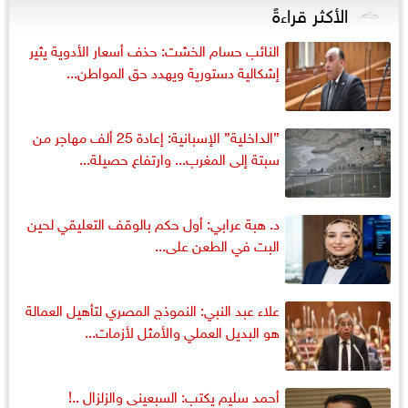
الأكثر قراءةً
النائب حسام الخشت: حذف أسعار الأدوية يثير
إشكالية دستورية ويهدد حق المواطن...
”الداخلية” الإسبانية: إعادة 25 ألف مهاجر من
سبتة إلى المغرب... وارتفاع حصيلة...
د. هبة عرابي: أول حكم بالوقف التعليقي لحين
البت في الطعن على...
علاء عبد النبي: النموذج المصري لتأهيل العمالة
هو البديل العملي والأمثل لأزمات...
أحمد سليم يكتب: السبعينى والزلزال ..!