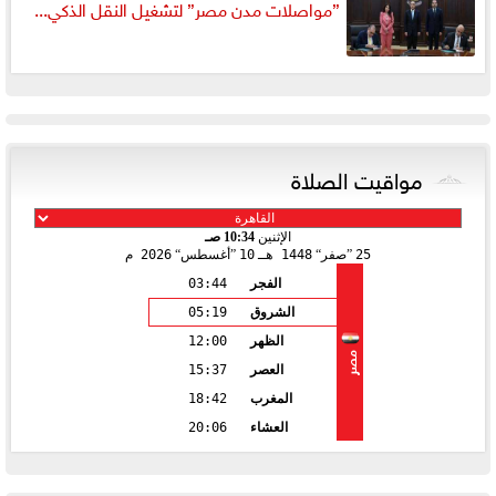
”مواصلات مدن مصر” لتشغيل النقل الذكي...
مواقيت الصلاة
الإثنين
10:34 صـ
25
صفر
1448 هـ
10
أغسطس
2026 م
الفجر
03:44
الشروق
05:19
الظهر
12:00
مصر
العصر
15:37
المغرب
18:42
العشاء
20:06