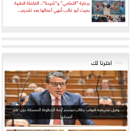
برعاية ”التمامي” و”شيحة”.. القافلة الطبية
بميت أبو غالب تُنهي أعمالها بعد تقديم...
اخترنا لك
وكيل تشريعية النواب يطالب بحسم أزمة الخطوط المسجلة دون علم
أصحابها