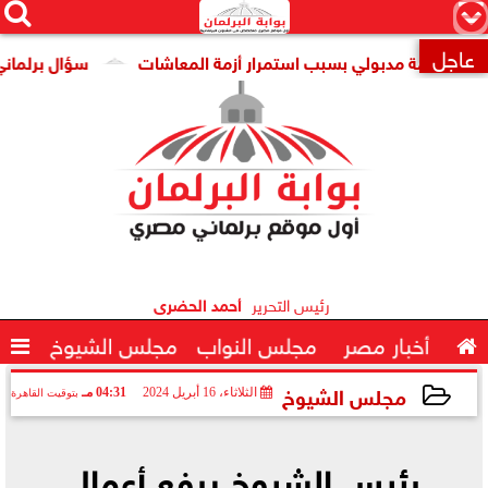




×
عاجل
كومة مدبولي بسبب استمرار أزمة المعاشات
سؤال برلماني حول 

رئيس التحرير
أحمد الحضرى

أخبار مصر
مجلس النواب
مجلس الشيوخ

مجلس الشيوخ
الثلاثاء، 16 أبريل 2024
04:31 مـ
بتوقيت القاهرة
2024-04-16 16:31:50
رئيس الشيوخ يرفع أعمال