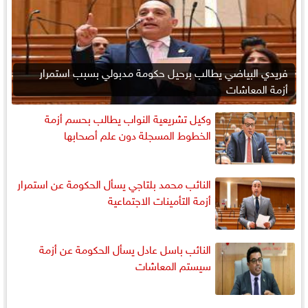
فريدي البياضي يطالب برحيل حكومة مدبولي بسبب استمرار
أزمة المعاشات
وكيل تشريعية النواب يطالب بحسم أزمة
الخطوط المسجلة دون علم أصحابها
النائب محمد بلتاجي يسأل الحكومة عن استمرار
أزمة التأمينات الاجتماعية
النائب باسل عادل يسأل الحكومة عن أزمة
سيستم المعاشات