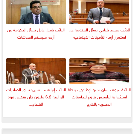
النائب محمد بلتاجي يسأل الحكومة عن
النائب باسل عادل يسأل الحكومة عن
استمرار أزمة التأمينات الاجتماعية
أزمة سيستم المعاشات
النائبة مروة حسان تدعو لإطلاق خريطة
النائب إبراهيم عيسى: تجاوز الصادرات
استثمارية لتأسيس فروع للجامعات
الزراعية 6.2 مليون طن يعكس قوة
المصرية بالخارج
القطاع...