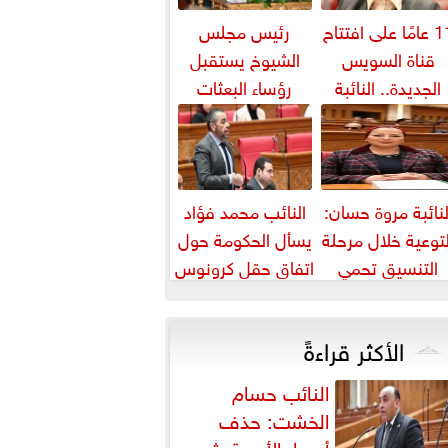
11 عامًا على افتتاح
رئيس مجلس
قناة السويس
الشيوخ يستقبل
الجديدة.. النائبة
رؤساء البعثات
روة قنصوة: رؤية
الدبلوماسية
الدولة...
المصرية بالخارج
لنائبة مروة حسان:
النائب محمد فؤاد
لتوعية خلال مرحلة
يسأل الحكومة حول
التنسيق تحمي
اتفاق حقل كرونوس
لطلاب من النصب
الأكاديمي
الأكثر قراءةً
النائب حسام
الخشت: حذف
أسعار الأدوية يثير