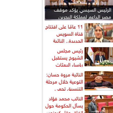
الرئيس السيسي يؤكد موقف
مصر الداعم لمملكة البحرين
لحماية أمنها واستقرارها
11 عامًا على افتتاح
قناة السويس
الجديدة.. النائبة
روة قنصوة: رؤية الدولة...
رئيس مجلس
الشيوخ يستقبل
رؤساء البعثات
لدبلوماسية المصرية بالخارج
النائبة مروة حسان:
التوعية خلال مرحلة
التنسيق تحمي
لطلاب من النصب الأكاديمي
النائب محمد فؤاد
يسأل الحكومة حول
اتفاق حقل كرونوس