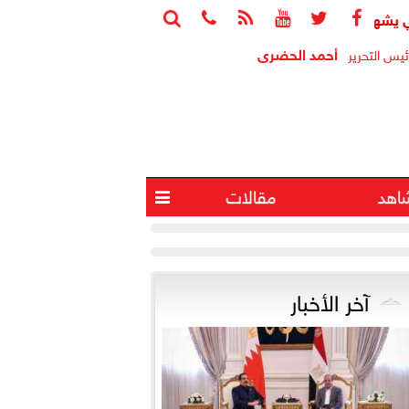






 اتفاقية تأسيس شركة ”مواصلات مدن مصر” لتشغيل النقل الذكي بالم
أحمد الحضرى
ئيس التحرير
اهد
مقالات

آخر الأخبار