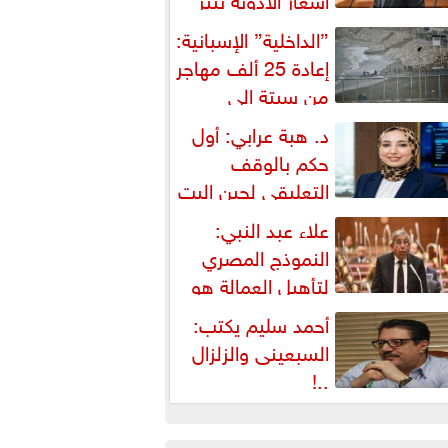
شكالية دستورية ويهدد حق
”الداخلية” الإسبانية:
لمواطن...
إعادة 25 ألف مهاجر
من سبتة إلى
لمغرب... وارتفاع حصيلة...
د. هبة عرابي: أول
حكم بالوقف
التعليقي لحين البت
ي الطعن على...
علاء عبد النبي:
النموذج المصري
لتأهيل العمالة هو
لبديل العملي والأمثل لأزمات...
أحمد سليم يكتب:
السبعينى والزلزال
..!