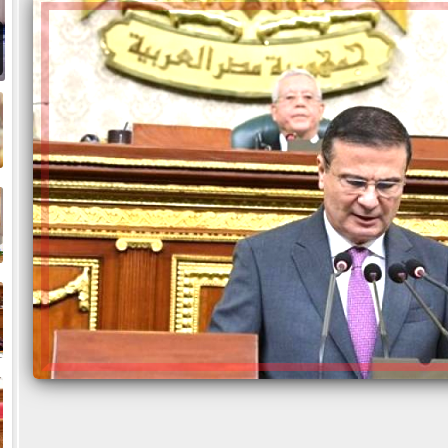
م
ا
ا