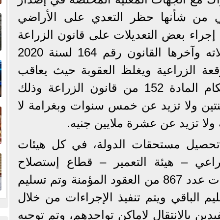
إ
تي من شأنها حظر التعدي على الأراضي
ا
ا إجراء بعض التعديلات على قانون الزراعة
رقم 53 لسنة 1966 وتعديلاته وآخرها القانون رقم 164 لسنة 2020
ا
عة الزراعية ويغلظ العقوبة حيث يعاقب
القانون كل من يخالف أحكام المادة 152 من قانون الزراعة وذلك
ف
تين ولا تزيد عن خمس سنوات وبغرامة لا
لا تزيد عن عشرة ملايين جنيه.
تحصيل مستحقات الدولة، في كل هيئات
ا
زراعي – هيئة التعمير – قطاع إستصلاح
الأراضي، فقد تم نهو إجراءات عدد 867 من العقود المؤمنة وتم تسليم
يم الباقي ويتم تنفيذ الإجراءات من خلال
ين بالانتقال لاماكن تواجدهم، وتم توجيه