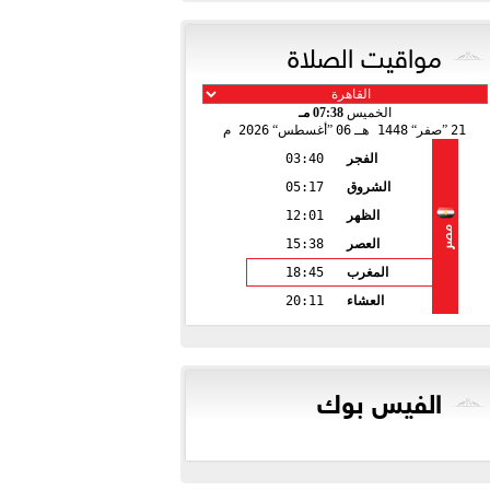
مواقيت الصلاة
الخميس
07:38 مـ
21
صفر
1448 هـ
06
أغسطس
2026 م
الفجر
03:40
الشروق
05:17
الظهر
12:01
مصر
العصر
15:38
المغرب
18:45
العشاء
20:11
الفيس بوك