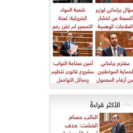
ؤال برلماني لوزير
شعبة المواد
الصحة عن انتشار
البترولية: لجنة
العلاجات الوهمية
التسعير لم تقرر رفع
لمرضى السرطان
أسعار البنزين
والسولار حتى...
مقترح برلماني
أمين صناعة النواب:
لحماية المواطنين
مشروع قانون تنظيم
ن أرقام المحمول
وسائل التواصل
المجهولة
يواجه التزييف
العميق ويحمي...
الأكثر قراءةً
النائب حسام
الخشت: حذف
أسعار الأدوية يثير