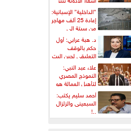
شكالية دستورية ويهدد حق
”الداخلية” الإسبانية:
لمواطن...
إعادة 25 ألف مهاجر
من سبتة إلى
لمغرب... وارتفاع حصيلة...
د. هبة عرابي: أول
حكم بالوقف
التعليقي لحين البت
ي الطعن على...
علاء عبد النبي:
النموذج المصري
لتأهيل العمالة هو
لبديل العملي والأمثل لأزمات...
أحمد سليم يكتب:
السبعينى والزلزال
..!