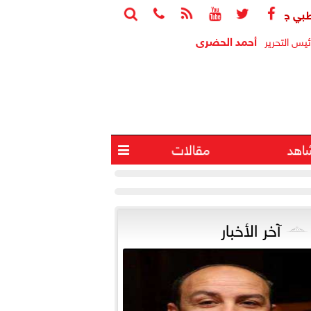






مهد الطريق لرصد الزهايمر قبل ظهور أعراضه
جامعة هيروشيما ت
أحمد الحضرى
ئيس التحرير
اهد
مقالات

آخر الأخبار