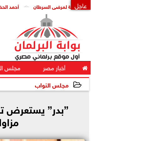
عاجل
عن انتشار العلاجات الوهمية لمرضى السرطان
أحمد الحضري يكتب 
×

أخبار مصر
مجلس ال
مجلس النواب
2025-05-12 12:20:37
”بدر” يستعرض تق
مزاول