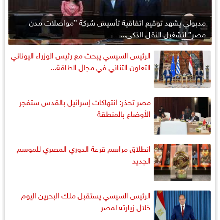
مدبولي يشهد توقيع اتفاقية تأسيس شركة ”مواصلات مدن
مصر” لتشغيل النقل الذكي...
الرئيس السيسي يبحث مع رئيس الوزراء اليوناني
التعاون الثنائي في مجال الطاقة...
مصر تحذر: انتهاكات إسرائيل بالقدس ستفجر
الأوضاع بالمنطقة
انطلاق مراسم قرعة الدوري المصري للموسم
الجديد
الرئيس السيسي يستقبل ملك البحرين اليوم
خلال زيارته لمصر