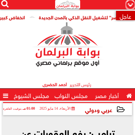




×
عاجل
مصر” لتشغيل النقل الذكي بالمدن الجديدة
انخفاض كبير فى سع

رئيس التحرير
أحمد الحضرى

أخبار مصر
مجلس النواب
مجلس الشيوخ

عربي ودولي
الأربعاء، 14 مايو 2025
01:00 مـ
بتوقيت القاهرة
2025-05-14 13:00:32
ترامب: رفع العقوبات عن