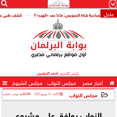




×
عاجل
صادية قناة السويس: ماذا بعد «الهبد»؟
كشف طبي جديد يمهد ال

رئيس التحرير
أحمد الحضرى

أخبار مصر
مجلس النواب
مجلس الشيوخ

مجلس النواب
الأحد، 15 يونيو 2025
02:00 مـ
بتوقيت القاهرة
2025-06-15 14:00:01
النواب يوافق على مشروع