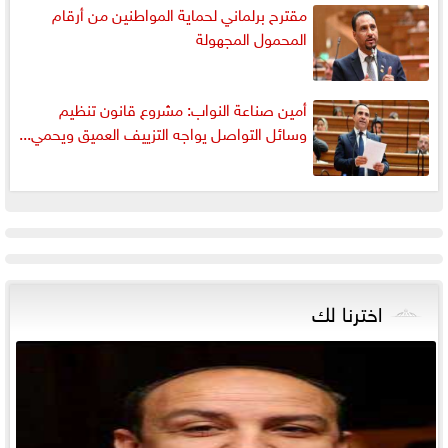
مقترح برلماني لحماية المواطنين من أرقام
المحمول المجهولة
أمين صناعة النواب: مشروع قانون تنظيم
وسائل التواصل يواجه التزييف العميق ويحمي...
اخترنا لك