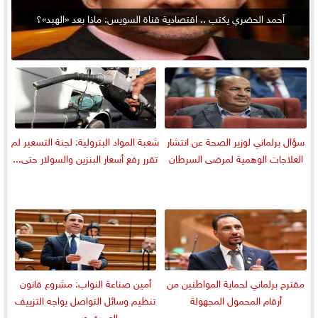
أحمد الحضري يكتب .. اقتصادية قناة السويس: ماذا بعد «الهبد»؟
سؤال برلماني لوزير الصحة عن انتشار
شعبة المواد البترولية: لجنة التسعير لم
العلاجات الوهمية لمرضى السرطان
تقرر رفع أسعار البنزين والسولار حتى...
مقترح برلماني لحماية المواطنين من
أمين صناعة النواب: مشروع قانون
أرقام المحمول المجهولة
تنظيم وسائل التواصل يواجه التزييف
العميق ويحمي...