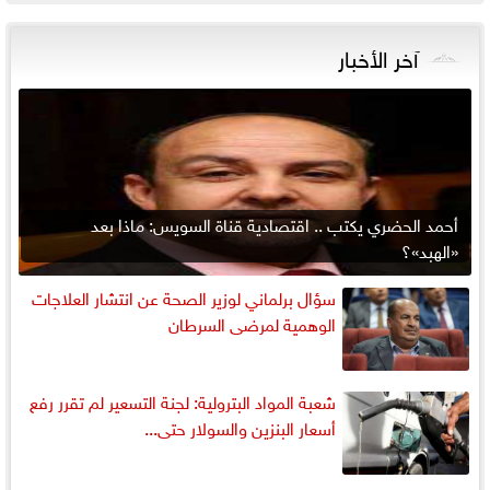
آخر الأخبار
أحمد الحضري يكتب .. اقتصادية قناة السويس: ماذا بعد
«الهبد»؟
سؤال برلماني لوزير الصحة عن انتشار العلاجات
الوهمية لمرضى السرطان
شعبة المواد البترولية: لجنة التسعير لم تقرر رفع
أسعار البنزين والسولار حتى...