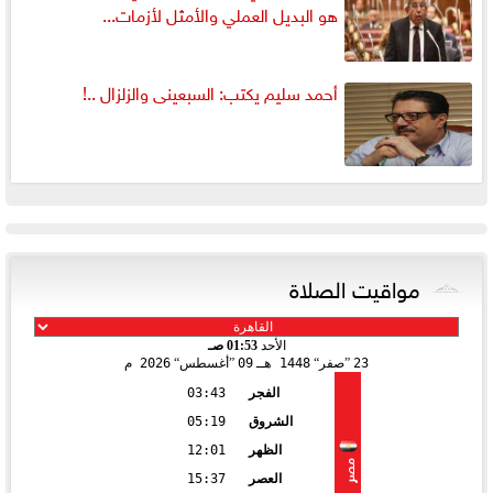
هو البديل العملي والأمثل لأزمات...
أحمد سليم يكتب: السبعينى والزلزال ..!
مواقيت الصلاة
الأحد
01:53 صـ
23
صفر
1448 هـ
09
أغسطس
2026 م
الفجر
03:43
الشروق
05:19
الظهر
12:01
مصر
العصر
15:37