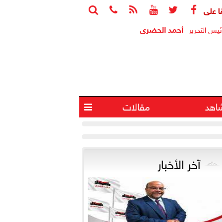






أحمد الحضرى
ئيس التحرير
اهد
مقالات

آخر الأخبار