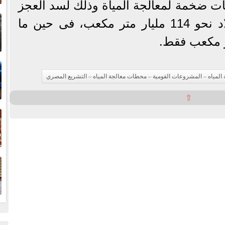
ات ضخمة لمعالجة المياة وذلك لسد العجز
إ
فى المياه، حيث تحتاج البلاد نحو 114 مليار متر مكعب، فى حين ما
ا
ا
 المياه – المشروعات القومية – محطات معالجة المياه – التشريع المصري
⇧
ف
ا