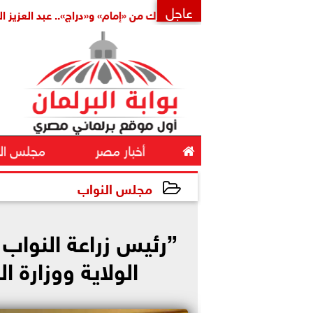
عاجل
املة
بتكليف مشترك من «إمام» و«دراج».. عبد العزيز الشناوي أمي
×

أخبار مصر
مجلس ال
مجلس النواب
2025-06-17 16:45:42
”رئيس زراعة النواب
الولاية ووزارة