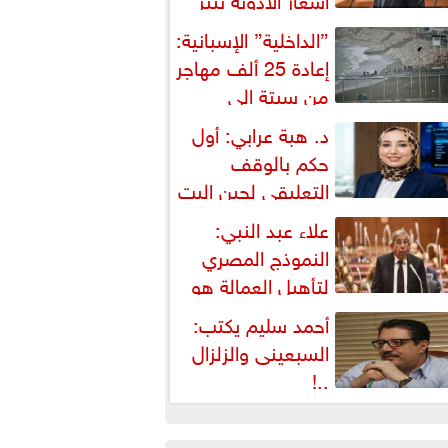
شكالية دستورية ويهدد حق
”الداخلية” الإسبانية:
لمواطن...
إعادة 25 ألف مهاجر
من سبتة إلى
لمغرب... وارتفاع حصيلة...
د. هبة عرابي: أول
حكم بالوقف
التعليقي لحين البت
ي الطعن على...
علاء عبد النبي:
النموذج المصري
لتأهيل العمالة هو
لبديل العملي والأمثل لأزمات...
أحمد سليم يكتب:
السبعينى والزلزال
..!