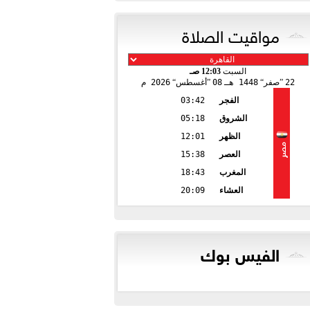
مواقيت الصلاة
السبت
12:03 صـ
22
صفر
1448 هـ
08
أغسطس
2026 م
الفجر
03:42
الشروق
05:18
الظهر
12:01
مصر
العصر
15:38
المغرب
18:43
العشاء
20:09
الفيس بوك