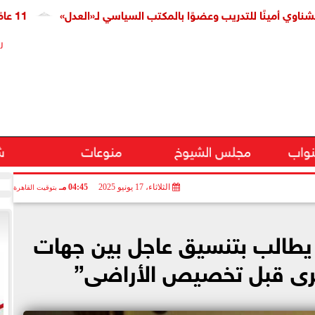
نًا للتدريب وعضوًا بالمكتب السياسي لـ«العدل»
11 عامًا على افتتاح قناة السويس الجديدة.. النائبة مروة قنصوة: رؤية الدولة حولت الممر الملاحي إلى مركز اقتصادي عالمي
ر
نواب
مجلس الشيوخ
منوعات
ش
الثلاثاء، 17 يونيو 2025
04:45 مـ
بتوقيت القاهرة
 يطالب بتنسيق عاجل بين جهات
 الرى قبل تخصيص الأراضى”