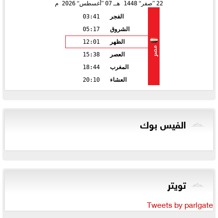
22
صفر
1448 هـ
07
أغسطس
2026 م
الفجر
03:41
الشروق
05:17
الظهر
12:01
مصر
العصر
15:38
المغرب
18:44
العشاء
20:10
الفيس بوك
تويتر
Tweets by parlgate