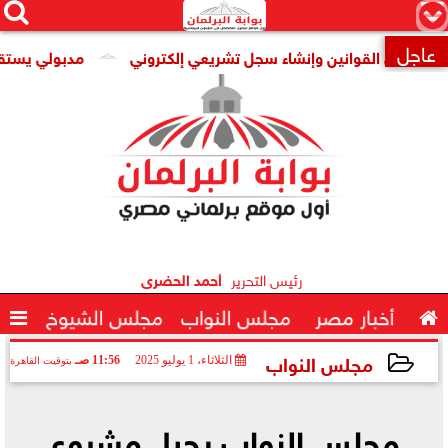




×
عاجل
فوضى القوانين وإنشاء سجل تشريعي إلكتروني
مدبولي يستقبل ال

رئيس التحرير
أحمد الحضرى

أخبار مصر
مجلس النواب
مجلس الشيوخ

مجلس النواب
الثلاثاء، 1 يوليو 2025
11:56 صـ
بتوقيت القاهرة
2025-07-01 11:56:37
مجلس النواب يحيل مشروع