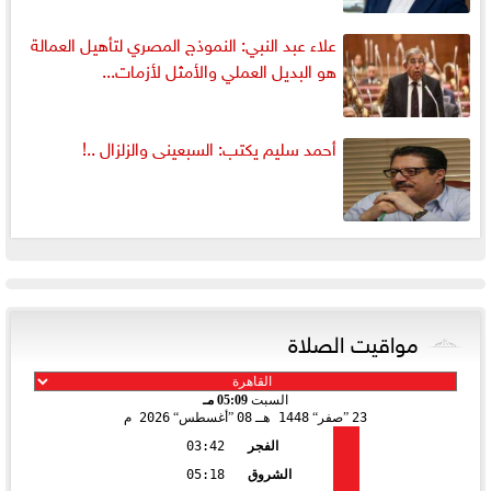
علاء عبد النبي: النموذج المصري لتأهيل العمالة
هو البديل العملي والأمثل لأزمات...
أحمد سليم يكتب: السبعينى والزلزال ..!
مواقيت الصلاة
السبت
05:09 مـ
23
صفر
1448 هـ
08
أغسطس
2026 م
الفجر
03:42
الشروق
05:18