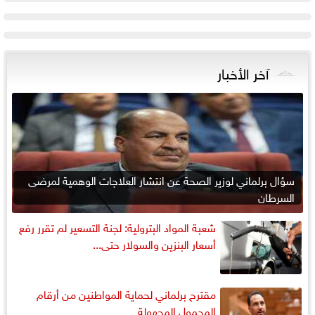
آخر الأخبار
سؤال برلماني لوزير الصحة عن انتشار العلاجات الوهمية لمرضى
السرطان
شعبة المواد البترولية: لجنة التسعير لم تقرر رفع
أسعار البنزين والسولار حتى...
مقترح برلماني لحماية المواطنين من أرقام
المحمول المجهولة