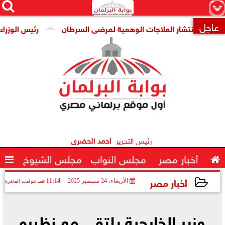




×
عاجل
 انتشار العلاجات الوهمية لمرضى السرطان
رئيس الوزراء يتابع 

رئيس التحرير
أحمد الحضرى

أخبار مصر
مجلس النواب
مجلس الشيوخ

أخبار مصر
الأربعاء، 24 سبتمبر 2025
11:14 صـ
بتوقيت القاهرة
2025-09-24 11:14:49
وزير الخارجية يلتقي مع نظيره