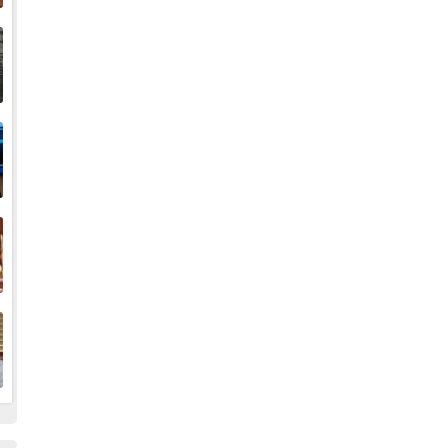
إ
ا
ا
ف
ا