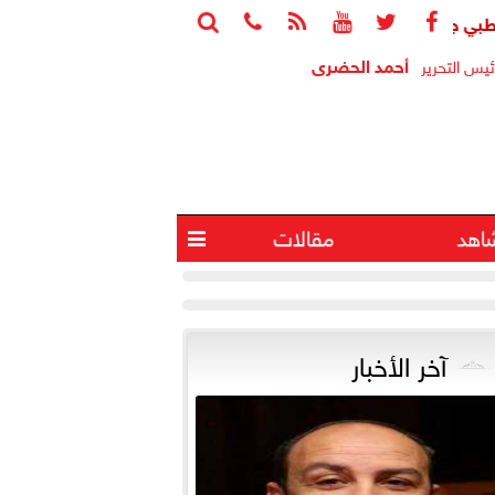






مهد الطريق لرصد الزهايمر قبل ظهور أعراضه
جامعة هيروشيما 
أحمد الحضرى
ئيس التحرير
اهد
مقالات

آخر الأخبار