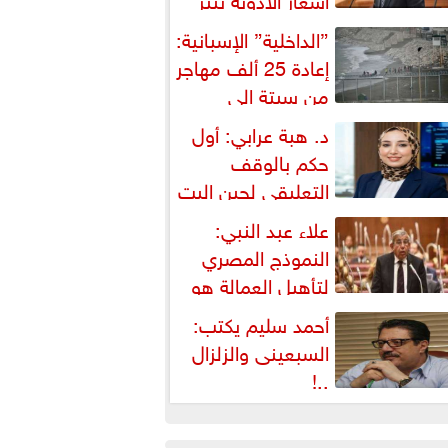
شكالية دستورية ويهدد حق
”الداخلية” الإسبانية:
لمواطن...
إعادة 25 ألف مهاجر
من سبتة إلى
لمغرب... وارتفاع حصيلة...
د. هبة عرابي: أول
حكم بالوقف
التعليقي لحين البت
ي الطعن على...
علاء عبد النبي:
النموذج المصري
لتأهيل العمالة هو
لبديل العملي والأمثل لأزمات...
أحمد سليم يكتب:
السبعينى والزلزال
..!