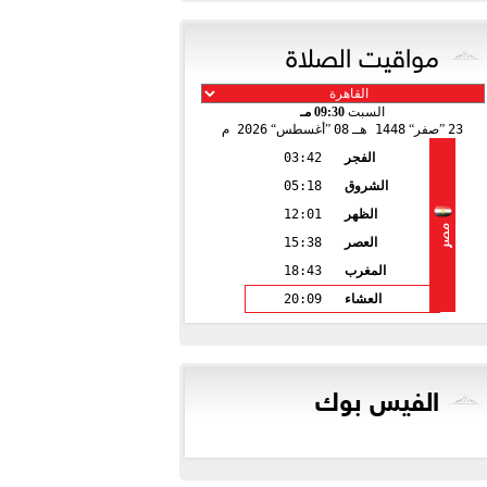
مواقيت الصلاة
السبت
09:30 مـ
23
صفر
1448 هـ
08
أغسطس
2026 م
الفجر
03:42
الشروق
05:18
الظهر
12:01
مصر
العصر
15:38
المغرب
18:43
العشاء
20:09
الفيس بوك