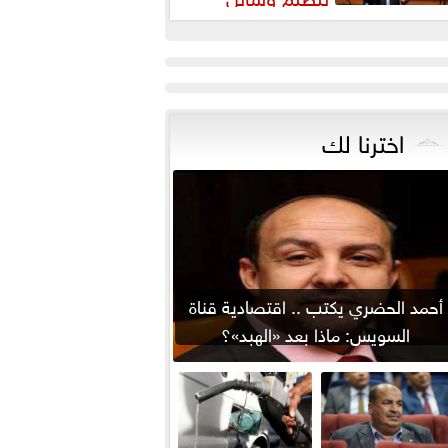
لتواصل يواجه التزييف العميق
يحمي...
اخترنا لك
أحمد الحضري يكتب .. اقتصادية قناة
السويس: ماذا بعد «الهبد»؟