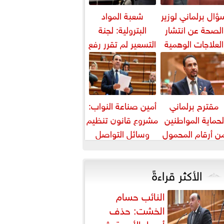
ؤال برلماني لوزير
شعبة المواد
الصحة عن انتشار
البترولية: لجنة
العلاجات الوهمية
التسعير لم تقرر رفع
لمرضى السرطان
أسعار البنزين
والسولار حتى...
مقترح برلماني
أمين صناعة النواب:
لحماية المواطنين
مشروع قانون تنظيم
ن أرقام المحمول
وسائل التواصل
المجهولة
يواجه التزييف
العميق ويحمي...
الأكثر قراءةً
النائب حسام
الخشت: حذف
أسعار الأدوية يثير