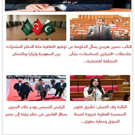
من يوقع...
النائب حسين هريدي يسأل الحكومة عن
توقيع «اتفاقية مكة للدفاع المشترك»
ملاحظات «المركزي للمحاسبات» بشأن
بين السعودية وتركيا وباكستان
المنطقة اقتصادية...
النائبة ولاء الصبان: تطبيق قانون
الرئيس السيسي يودع ملك البحرين
السمسرة العقارية ضرورة لضبط
بمطار العلمين في ختام زيارته إلى مصر
السوق وحماية حقوق...