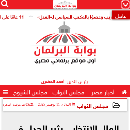




×
عاجل
للتدريب وعضوًا بالمكتب السياسي لـ«العدل»
11 عامًا على افتتاح قناة السويس الجديدة.. النائبة مروة قنصوة: رؤية الدولة حولت الممر الملاحي إلى مركز اقتصادي عالمي

رئيس التحرير
أحمد الحضرى

أخبار مصر
مجلس النواب
مجلس الشيوخ

مجلس النواب
الثلاثاء، 11 نوفمبر 2025
05:21 مـ
بتوقيت القاهرة
2025-11-11 17:21:54
المال الانتخابي يثير الجدل في