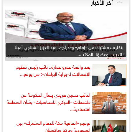
آخر الأخبار
بتكليف مشترك من «إمام» و«دراج».. عبد العزيز الشناوي أمينًا
للتدريب وعضوًا بالمكتب...
بعد واقعة عمرو عمارة.. نائب رئيس تنظيم
الاتصالات لـ«بوابة البرلمان»: من يوقع...
النائب حسين هريدي يسأل الحكومة عن
ملاحظات «المركزي للمحاسبات» بشأن المنطقة
اقتصادية...
توقيع «اتفاقية مكة للدفاع المشترك» بين
السعودية وتركيا وباكستان