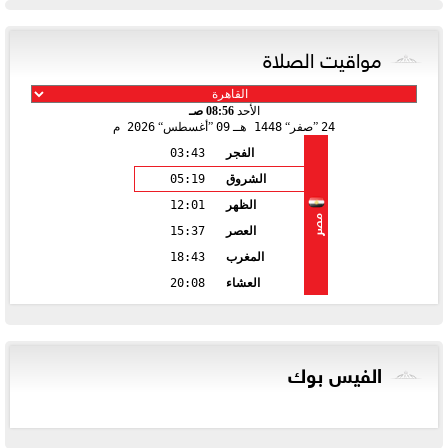
مواقيت الصلاة
الأحد
08:56 صـ
24
صفر
1448 هـ
09
أغسطس
2026 م
الفجر
03:43
الشروق
05:19
الظهر
12:01
مصر
العصر
15:37
المغرب
18:43
العشاء
20:08
الفيس بوك