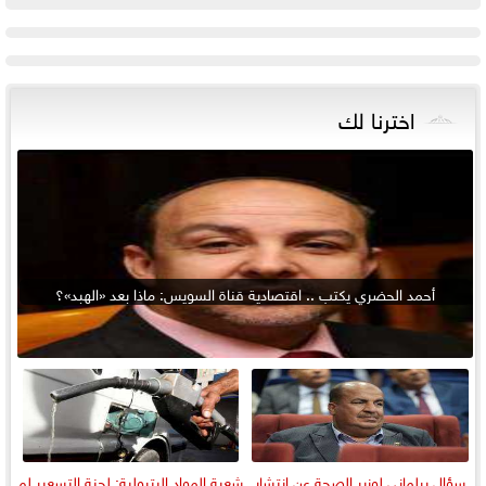
اخترنا لك
أحمد الحضري يكتب .. اقتصادية قناة السويس: ماذا بعد «الهبد»؟
سؤال برلماني لوزير الصحة عن انتشار
شعبة المواد البترولية: لجنة التسعير لم