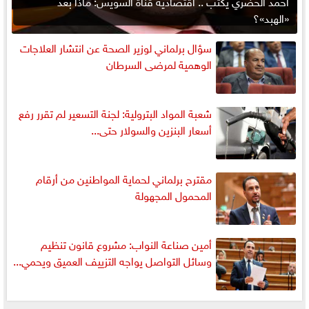
أحمد الحضري يكتب .. اقتصادية قناة السويس: ماذا بعد
«الهبد»؟
سؤال برلماني لوزير الصحة عن انتشار العلاجات
الوهمية لمرضى السرطان
شعبة المواد البترولية: لجنة التسعير لم تقرر رفع
أسعار البنزين والسولار حتى...
مقترح برلماني لحماية المواطنين من أرقام
المحمول المجهولة
أمين صناعة النواب: مشروع قانون تنظيم
وسائل التواصل يواجه التزييف العميق ويحمي...