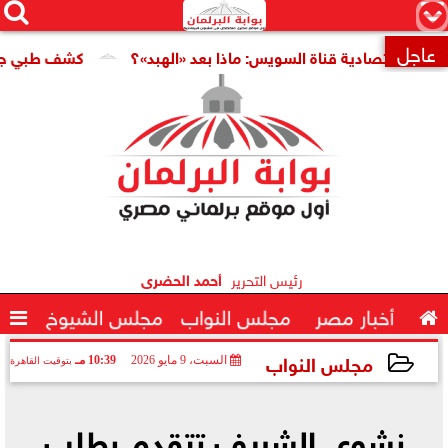




×
عاجل
اقتصادية قناة السويس: ماذا بعد «الهبد»؟
كشف طبي جديد يمهد

رئيس التحرير
أحمد الحضرى

أخبار مصر
مجلس النواب
مجلس الشيوخ

مجلس النواب
السبت، 9 مايو 2026
10:39 مـ
بتوقيت القاهرة
2026-05-09 22:39:00
نشوى الشريف تتقدم بطلب