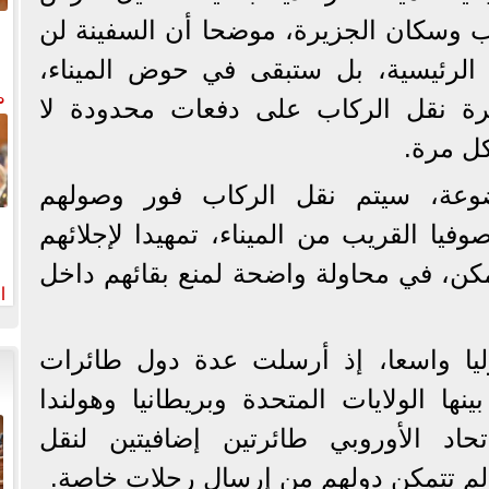
اب وسكان الجزيرة، موضحا أن السفينة لن
 الرئيسية، بل ستبقى في حوض الميناء،
م
ة نقل الركاب على دفعات محدودة لا
ل مرة.
ضوعة، سيتم نقل الركاب فور وصولهم
فيا القريب من الميناء، تمهيدا لإجلائهم
كن، في محاولة واضحة لمنع بقائهم داخل
ا
لم
وليا واسعا، إذ أرسلت عدة دول طائرات
نها الولايات المتحدة وبريطانيا وهولندا
حاد الأوروبي طائرتين إضافيتين لنقل
ن لم تتمكن دولهم من إرسال رحلات خاصة.