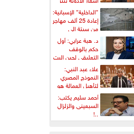
شكالية دستورية ويهدد حق
”الداخلية” الإسبانية:
لمواطن...
إعادة 25 ألف مهاجر
من سبتة إلى
لمغرب... وارتفاع حصيلة...
د. هبة عرابي: أول
حكم بالوقف
التعليقي لحين البت
ي الطعن على...
علاء عبد النبي:
النموذج المصري
لتأهيل العمالة هو
لبديل العملي والأمثل لأزمات...
أحمد سليم يكتب:
السبعينى والزلزال
..!