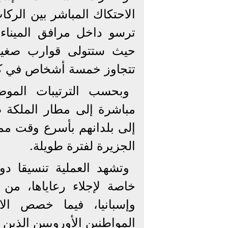
الاحتكاك المباشر بين الرك
ترسو داخل مرافق الميناء
حيث ستتولى قوارب صغير
تتجاوز خمسة أشخاص في ك
وبحسب الترتيبات المو
مباشرة إلى مطار الملكة صو
إلى بلدانهم بأسرع وقت مم
الجزيرة لفترة طويلة.
وتشهد العملية تنسيقا د
خاصة لإجلاء رعاياها، من بي
وإسبانيا، فيما خصص الات
المواطنين الأوروبيين الذي