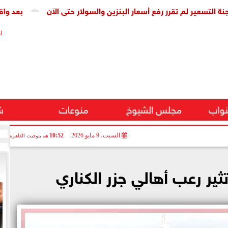
ر لم تقرر رفع أسعار البنزين والسولار حتى الآن
بعد واقعة عمرو ع
ر
نواب
مجلس الشيوخ
منوعات
ش
السبت، 9 مايو 2026
10:52 مـ
بتوقيت القاهرة
ثير رعب أهالي جزر الكناري