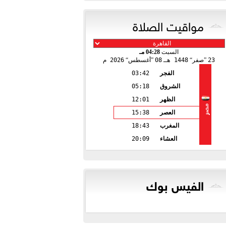
مواقيت الصلاة
السبت
04:28 مـ
23
صفر
1448 هـ
08
أغسطس
2026 م
الفجر
03:42
الشروق
05:18
الظهر
12:01
مصر
العصر
15:38
المغرب
18:43
العشاء
20:09
الفيس بوك