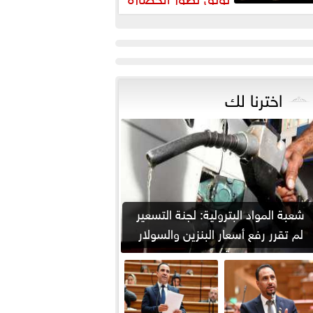
لمصرية عبر آلاف السنين
اخترنا لك
شعبة المواد البترولية: لجنة التسعير
لم تقرر رفع أسعار البنزين والسولار
حتى...