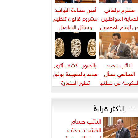
مقترح برلماني
أمين صناعة النواب:
لحماية المواطنين
مشروع قانون تنظيم
ن أرقام المحمول
وسائل التواصل
المجهولة
يواجه التزييف
العميق ويحمي...
النائب محمد
بالصور.. كشف أثرى
الصالحي يسأل
جديد بالدقهلية يوثق
لحكومة عن خطتها
تطور الحضارة
واجهة ارتفاع أسعار
المصرية عبر آلاف
اللحوم
السنين
الأكثر قراءةً
النائب حسام
الخشت: حذف
أسعار الأدوية يثير