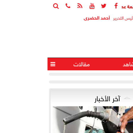






مارة.. نائب رئيس تنظيم الاتصالات لـ«بوابة البرلمان»: من يوقع عقد ال
أحمد الحضرى
ئيس التحرير
اهد
مقالات

آخر الأخبار