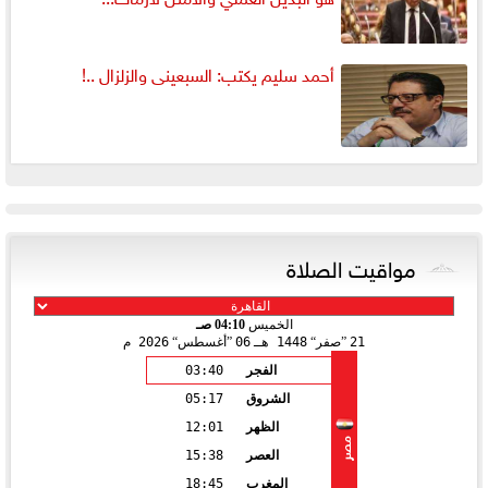
أحمد سليم يكتب: السبعينى والزلزال ..!
مواقيت الصلاة
الخميس
04:10 صـ
21
صفر
1448 هـ
06
أغسطس
2026 م
الفجر
03:40
الشروق
05:17
الظهر
12:01
مصر
العصر
15:38
المغرب
18:45