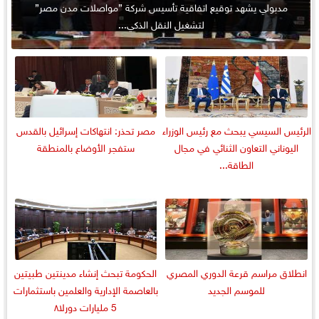
مدبولي يشهد توقيع اتفاقية تأسيس شركة ”مواصلات مدن مصر”
لتشغيل النقل الذكي...
الرئيس السيسي يبحث مع رئيس الوزراء
مصر تحذر: انتهاكات إسرائيل بالقدس
اليوناني التعاون الثنائي في مجال
ستفجر الأوضاع بالمنطقة
الطاقة...
انطلاق مراسم قرعة الدوري المصري
الحكومة تبحث إنشاء مدينتين طبيتين
للموسم الجديد
بالعاصمة الإدارية والعلمين باستثمارات
5 مليارات دورلا٨