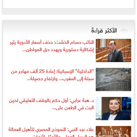
الأكثر قراءةً
النائب حسام الخشت: حذف أسعار الأدوية يثير
إشكالية دستورية ويهدد حق المواطن...
”الداخلية” الإسبانية: إعادة 25 ألف مهاجر من
سبتة إلى المغرب... وارتفاع حصيلة...
د. هبة عرابي: أول حكم بالوقف التعليقي لحين
البت في الطعن على...
علاء عبد النبي: النموذج المصري لتأهيل العمالة
هو البديل العملي والأمثل لأزمات...