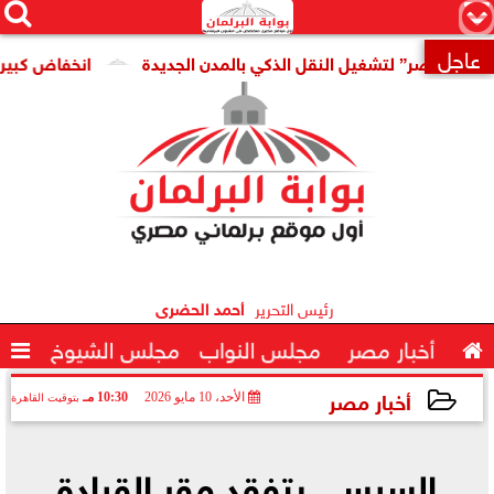




×
عاجل
صر” لتشغيل النقل الذكي بالمدن الجديدة
انخفاض كبير فى سعر 

رئيس التحرير
أحمد الحضرى

أخبار مصر
مجلس النواب
مجلس الشيوخ

أخبار مصر
الأحد، 10 مايو 2026
10:30 مـ
بتوقيت القاهرة
2026-05-10 22:30:44
السيسي يتفقد مقر القيادة