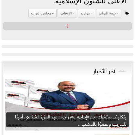
الأعلى للشئون الإسلامية.
دينية النواب
موازنة
الاوقاف
مجلس النواب
⇧
آخر الأخبار
بتكليف مشترك من «إمام» و«دراج».. عبد العزيز الشناوي أمينًا
للتدريب وعضوًا بالمكتب...