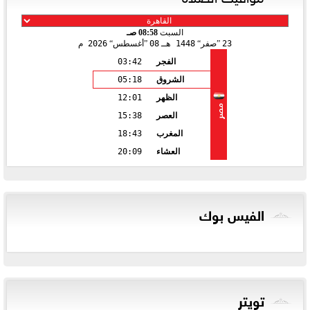
السبت
08:58 صـ
23
صفر
1448 هـ
08
أغسطس
2026 م
الفجر
03:42
الشروق
05:18
الظهر
12:01
مصر
العصر
15:38
المغرب
18:43
العشاء
20:09
الفيس بوك
تويتر