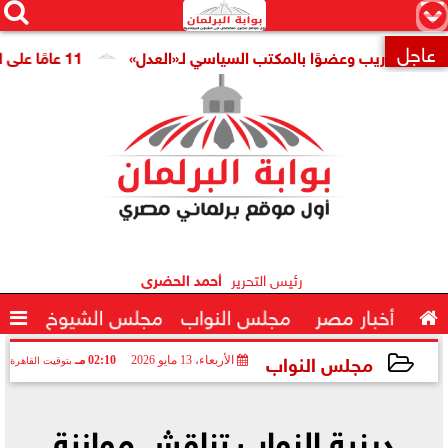




×
عاجل
 للتدريب وعضوًا بالمكتب السياسي لـ«العدل»
11 عامًا على افتتاح قناة السويس الجديدة.. النائبة مروة قنصوة: رؤية الدولة حولت الممر الملاحي إلى مركز اقتصادي عالمي

رئيس التحرير
أحمد الحضرى

أخبار مصر
مجلس النواب
مجلس الشيوخ

مجلس النواب
الأربعاء، 13 مايو 2026
02:10 مـ
بتوقيت القاهرة
2026-05-13 14:10:10
دينية النواب تناقش موازنة