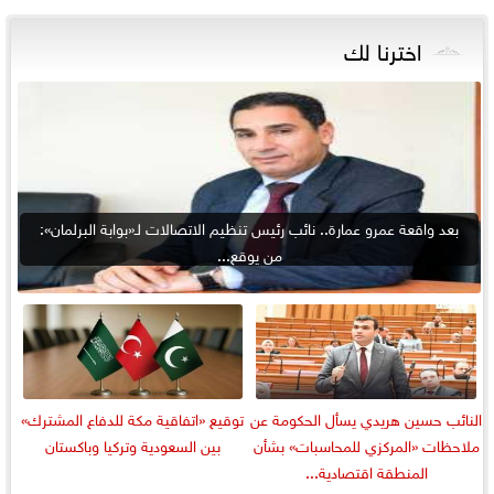
اخترنا لك
بعد واقعة عمرو عمارة.. نائب رئيس تنظيم الاتصالات لـ«بوابة البرلمان»:
من يوقع...
النائب حسين هريدي يسأل الحكومة عن
توقيع «اتفاقية مكة للدفاع المشترك»
ملاحظات «المركزي للمحاسبات» بشأن
بين السعودية وتركيا وباكستان
المنطقة اقتصادية...