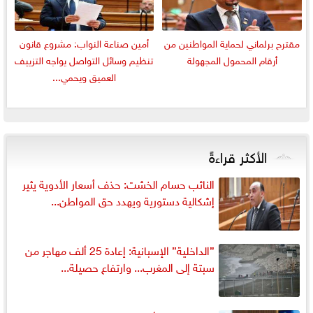
مقترح برلماني لحماية المواطنين من
أمين صناعة النواب: مشروع قانون
أرقام المحمول المجهولة
تنظيم وسائل التواصل يواجه التزييف
العميق ويحمي...
الأكثر قراءةً
النائب حسام الخشت: حذف أسعار الأدوية يثير
إشكالية دستورية ويهدد حق المواطن...
”الداخلية” الإسبانية: إعادة 25 ألف مهاجر من
سبتة إلى المغرب... وارتفاع حصيلة...