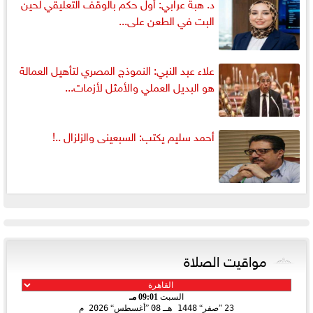
د. هبة عرابي: أول حكم بالوقف التعليقي لحين
البت في الطعن على...
علاء عبد النبي: النموذج المصري لتأهيل العمالة
هو البديل العملي والأمثل لأزمات...
أحمد سليم يكتب: السبعينى والزلزال ..!
مواقيت الصلاة
السبت
09:01 مـ
23
صفر
1448 هـ
08
أغسطس
2026 م