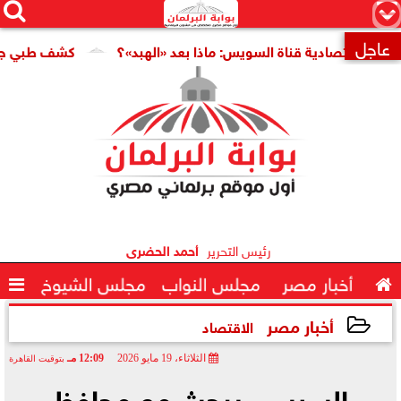




×
عاجل
اقتصادية قناة السويس: ماذا بعد «الهبد»؟
كشف طبي جديد يمهد

رئيس التحرير
أحمد الحضرى

أخبار مصر
مجلس النواب
مجلس الشيوخ

أخبار مصر
الاقتصاد
الثلاثاء، 19 مايو 2026
12:09 مـ
بتوقيت القاهرة
2026-05-19 12:09:21
السيسي يبحث مع محافظ