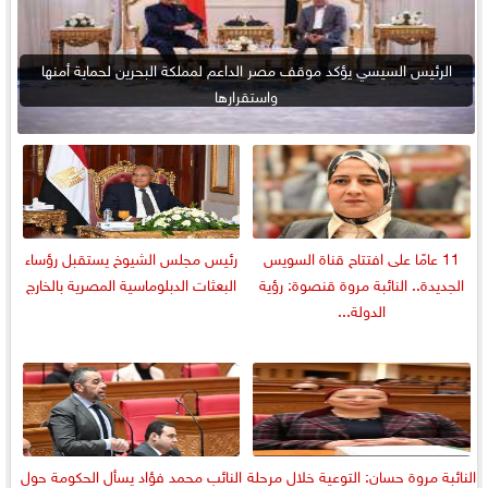
الرئيس السيسي يؤكد موقف مصر الداعم لمملكة البحرين لحماية أمنها
واستقرارها
11 عامًا على افتتاح قناة السويس
رئيس مجلس الشيوخ يستقبل رؤساء
الجديدة.. النائبة مروة قنصوة: رؤية
البعثات الدبلوماسية المصرية بالخارج
الدولة...
النائبة مروة حسان: التوعية خلال مرحلة
النائب محمد فؤاد يسأل الحكومة حول