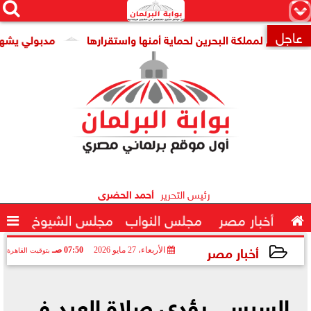




×
عاجل
 لمملكة البحرين لحماية أمنها واستقرارها
مدبولي يشهد توقي

رئيس التحرير
أحمد الحضرى

أخبار مصر
مجلس النواب
مجلس الشيوخ

أخبار مصر
الأربعاء، 27 مايو 2026
07:50 صـ
بتوقيت القاهرة
2026-05-27 07:50:10
السيسي يؤدي صلاة العيد في