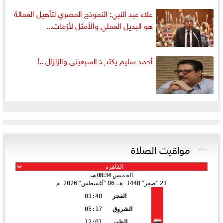
علاء عبد النبي: النموذج المصري لتأهيل العمالة
هو البديل العملي والأمثل لأزمات...
أحمد سليم يكتب: السبعينى والزلزال ..!
مواقيت الصلاة
الخميس
08:34 مـ
21
صفر
1448 هـ
06
أغسطس
2026 م
الفجر
03:40
الشروق
05:17
الظهر
12:01