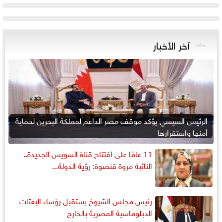
آخر الأخبار
الرئيس السيسي يؤكد موقف مصر الداعم لمملكة البحرين لحماية
أمنها واستقرارها
11 عامًا على افتتاح قناة السويس الجديدة..
النائبة مروة قنصوة: رؤية الدولة...
رئيس مجلس الشيوخ يستقبل رؤساء البعثات
الدبلوماسية المصرية بالخارج