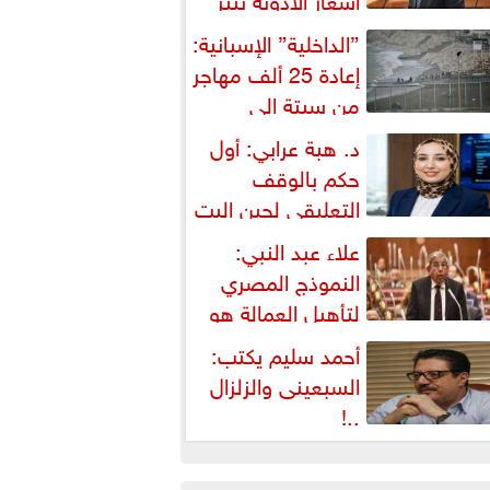
شكالية دستورية ويهدد حق
”الداخلية” الإسبانية:
لمواطن...
إعادة 25 ألف مهاجر
من سبتة إلى
لمغرب... وارتفاع حصيلة...
د. هبة عرابي: أول
حكم بالوقف
التعليقي لحين البت
ي الطعن على...
علاء عبد النبي:
النموذج المصري
لتأهيل العمالة هو
لبديل العملي والأمثل لأزمات...
أحمد سليم يكتب:
السبعينى والزلزال
..!