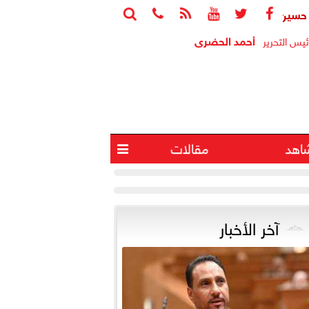






دي يسأل الحكومة عن ملاحظات «المركزي للمحاسبات» بشأن المنطقة 
أحمد الحضرى
ئيس التحرير
اهد
مقالات

آخر الأخبار