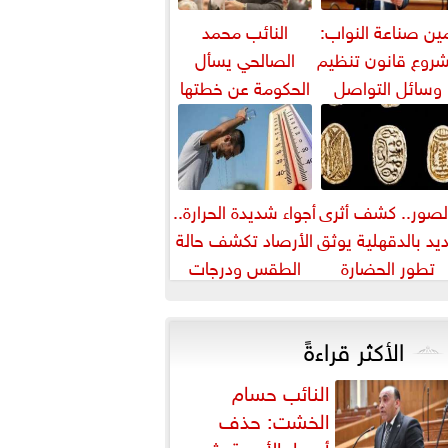
ين صناعة النواب:
النائب محمد
روع قانون تنظيم
الصالحي يسأل
وسائل التواصل
الحكومة عن خطتها
يواجه التزييف
لمواجهة ارتفاع أسعار
العميق ويحمي...
اللحوم
لصور.. كشف أثرى
أجواء شديدة الحرارة..
يد بالدقهلية يوثق
الأرصاد تكشف حالة
تطور الحضارة
الطقس ودرجات
لمصرية عبر آلاف
الحرارة المتوقعة
السنين
الأكثر قراءةً
النائب حسام
الخشت: حذف
أسعار الأدوية يثير