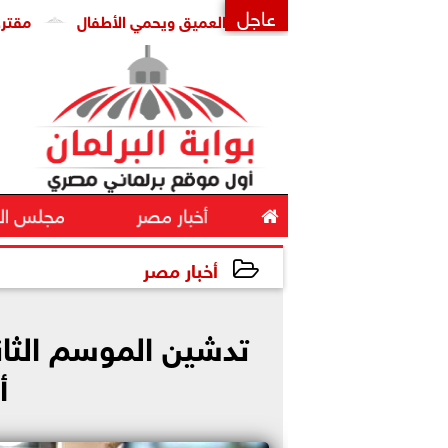
عاجل
التواصل يواجه التزييف العميق ويحمي الأطفال
مقترح برلماني 
×

أخبار مصر
مجلس ال
أخبار مصر
2026-07-07 18:45:27
أ