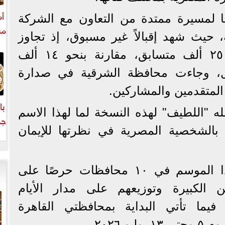
أم
جًا لمسيرة ممتدة من التعاون مع الشركة
مش
، حيث شهد إقبالاً غير مسبوق، إذ تجاوز
عدد المتقدمين للمسابقة ٢٥ ألف متسابق، مقارنة بنحو ١٤ ألف
ل، وجاءت محافظة الشرقية في صدارة
لمتقدمين والمشاركين.
با
له "اللطيف" لهذه النسخة لما لهذا الاسم
جد
 بالشخصية المصرية في نظرتها للإيمان
ا
التصفيات الأولية تقام هذا الموسم في ١٠ محافظات حرصًا على
ن الكبيرة وتوزيعهم على مدار الأيام
ما تأتي البداية بمحافظتي القاهرة
و ٢٠٢٦.