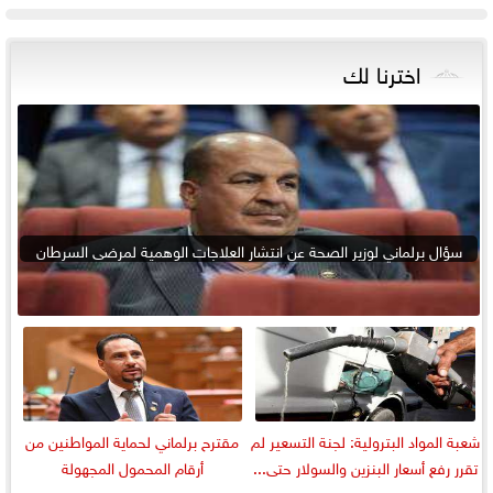
اخترنا لك
سؤال برلماني لوزير الصحة عن انتشار العلاجات الوهمية لمرضى السرطان
شعبة المواد البترولية: لجنة التسعير لم
مقترح برلماني لحماية المواطنين من
تقرر رفع أسعار البنزين والسولار حتى...
أرقام المحمول المجهولة