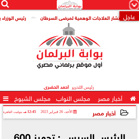




×
عاجل
ن انتشار العلاجات الوهمية لمرضى السرطان
رئيس الوزراء يتابع

رئيس التحرير
أحمد الحضرى

أخبار مصر
مجلس النواب
مجلس الشيوخ

أخبار مصر
الأحد، 26 فبراير 2023
12:45 مـ
بتوقيت القاهرة
2023-02-26 12:45:13
الرئيس السيسي: تجهيز 600