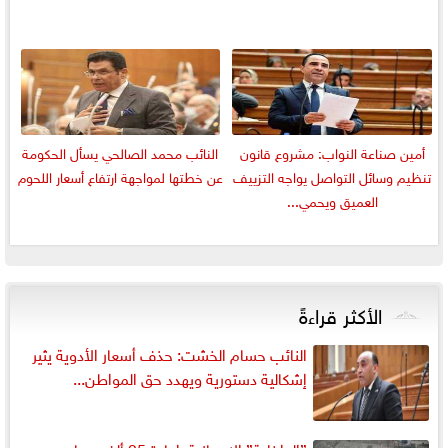
أمين صناعة النواب: مشروع قانون
النائب محمد الصالحي يسأل الحكومة
تنظيم وسائل التواصل يواجه التزييف
عن خطتها لمواجهة ارتفاع أسعار اللحوم
العميق ويحمي...
الأكثر قراءةً
النائب حسام الخشت: حذف أسعار الأدوية يثير
إشكالية دستورية ويهدد حق المواطن...
”الداخلية” الإسبانية: إعادة 25 ألف مهاجر من