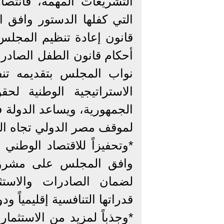
التشريعات المهمة، فانتصا
التي كفلها الدستور وافق 
قانون إعادة تنظيم المجلس
نواب المجلس بتقديمه تنفي
الاستراتيجية الوطنية لح
الجمهورية، ويساعد الدولة ف
لموقف مصر الدولي تجاه الط
*وتحفيزاً للاقتصاد الوطن
وافق المجلس على مشروع 
لضمان الصادرات والاستث
قدراتها التنافسية إقليمياً ودول
*وجذباً لمزيد من الاستثما