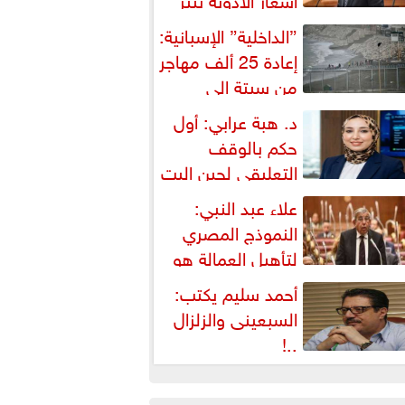
شكالية دستورية ويهدد حق
”الداخلية” الإسبانية:
لمواطن...
إعادة 25 ألف مهاجر
من سبتة إلى
لمغرب... وارتفاع حصيلة...
د. هبة عرابي: أول
حكم بالوقف
التعليقي لحين البت
ي الطعن على...
علاء عبد النبي:
النموذج المصري
لتأهيل العمالة هو
لبديل العملي والأمثل لأزمات...
أحمد سليم يكتب:
السبعينى والزلزال
..!