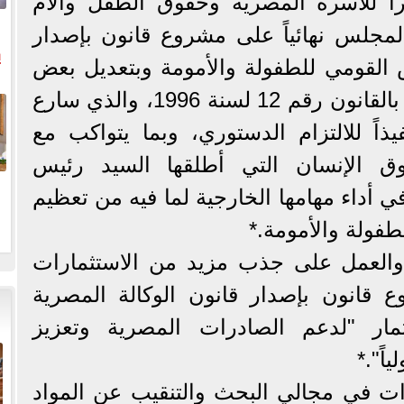
راً للأسرة المصرية وحقوق الطفل والأم
المجلس نهائياً على مشروع قانون بإصدار
ي
 القومي للطفولة والأمومة وبتعديل بعض
أحكام قانون الطفل الصادر بالقانون رقم 12 لسنة 1996، والذي سارع
ال
ذاً للالتزام الدستوري، وبما يتواكب مع
قوق الإنسان التي أطلقها السيد رئيس
ي أداء مهامها الخارجية لما فيه من تعظيم
فولة والأمومة.*
ي والعمل على جذب مزيد من الاستثمارات
قانون بإصدار قانون الوكالة المصرية
مار "لدعم الصادرات المصرية وتعزيز
ياً".*
رات في مجالي البحث والتنقيب عن المواد