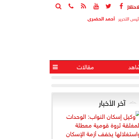






وإصابة 4 آخرين في انفجار جنوب لبنان
البيت الأبي
أحمد الحضرى
ئيس التحرير
اهد
مقالات

آخر الأخبار