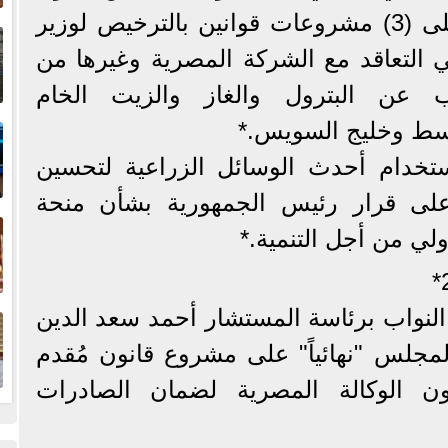
إ
البترولية، وافق المجلس على (3) مشروعات قوانين بالترخيص لوزير
ا
في التعاقد مع الشركة المصرية وغيرها من
ب عن البترول والغاز والزيت الخام
ا
وسط وخليج السويس.*
ستخدام أحدث الوسائل الزراعية لتحسين
 على قرار رئيس الجمهورية بشأن منحة
ف
دولي من أجل التنمية.*
ا
لنواب برئاسة المستشار أحمد سعد الدين
جلس "نهائياً" على مشروع قانون مُقدم
ن الوكالة المصرية لضمان الصادرات