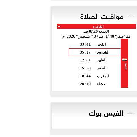
مواقيت الصلاة
الجمعة
07:26 صـ
22
صفر
1448 هـ
07
أغسطس
2026 م
الفجر
03:41
الشروق
05:17
الظهر
12:01
مصر
العصر
15:38
المغرب
18:44
العشاء
20:10
الفيس بوك