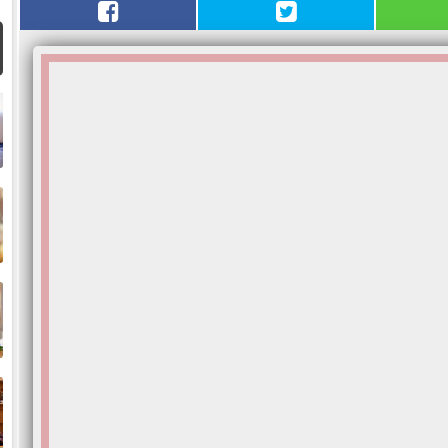
ا
م
ا