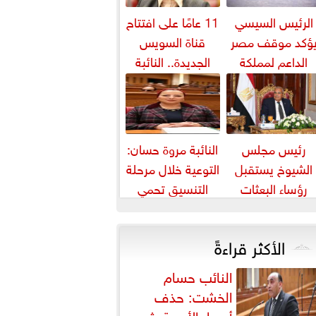
الرئيس السيسي
11 عامًا على افتتاح
ؤكد موقف مصر
قناة السويس
الداعم لمملكة
الجديدة.. النائبة
بحرين لحماية أمنها
مروة قنصوة: رؤية
واستقرارها
الدولة...
رئيس مجلس
النائبة مروة حسان:
الشيوخ يستقبل
التوعية خلال مرحلة
رؤساء البعثات
التنسيق تحمي
الدبلوماسية
الطلاب من النصب
المصرية بالخارج
الأكاديمي
الأكثر قراءةً
النائب حسام
الخشت: حذف
أسعار الأدوية يثير