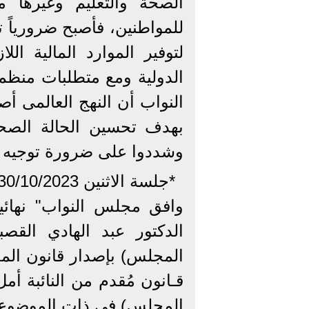
الصحة والتعليم وغيرها م
للمواطنين، فأصبح ضرورياً 
لتوفير الموارد المالية ال
الدولية ومع متطلبات منظمة
النواب أن النهج العالمى 
بهدف تحسين الحالة الصحي
وشددوا على ضرورة توجيه ال
*جلسة الاثنين 30/10/2023*
وافق مجلس النواب" نهائيا
الدكتور عبد الهادي الق
المجلس) بإصدار قانون الم
قـانون مُقدم من النائبة أم
المجلس) في ذات الموضوع.