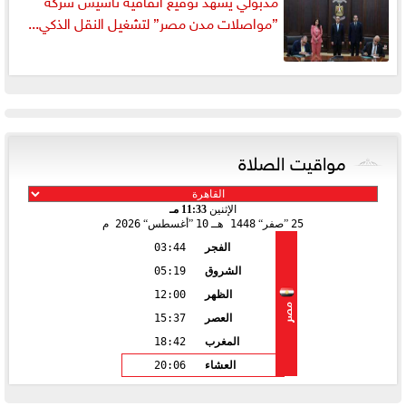
”مواصلات مدن مصر” لتشغيل النقل الذكي...
مواقيت الصلاة
الإثنين
11:33 مـ
25
صفر
1448 هـ
10
أغسطس
2026 م
الفجر
03:44
الشروق
05:19
الظهر
12:00
مصر
العصر
15:37
المغرب
18:42
العشاء
20:06