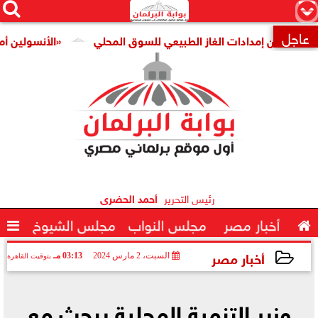




×
عاجل
ن إمدادات الغاز الطبيعي للسوق المحلي
«الأنسولين أمن قومي».. 

رئيس التحرير
أحمد الحضرى

أخبار مصر
مجلس النواب
مجلس الشيوخ

أخبار مصر
السبت، 2 مارس 2024
03:13 مـ
بتوقيت القاهرة
2024-03-02 15:13:35
وزير التنمية المحلية يبحث مع