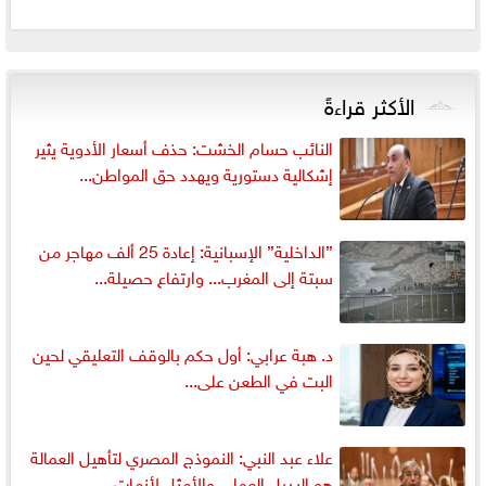
الأكثر قراءةً
النائب حسام الخشت: حذف أسعار الأدوية يثير
إشكالية دستورية ويهدد حق المواطن...
”الداخلية” الإسبانية: إعادة 25 ألف مهاجر من
سبتة إلى المغرب... وارتفاع حصيلة...
د. هبة عرابي: أول حكم بالوقف التعليقي لحين
البت في الطعن على...
علاء عبد النبي: النموذج المصري لتأهيل العمالة
هو البديل العملي والأمثل لأزمات...