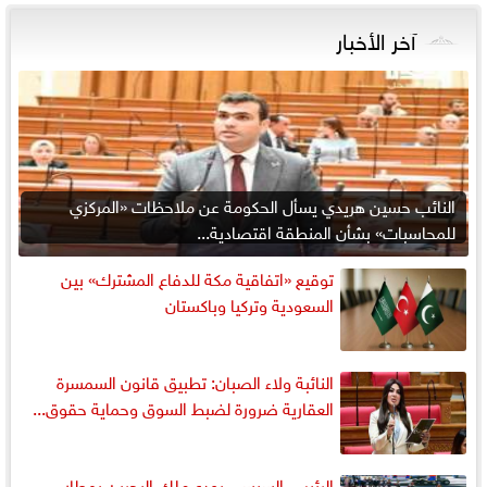
آخر الأخبار
النائب حسين هريدي يسأل الحكومة عن ملاحظات «المركزي
للمحاسبات» بشأن المنطقة اقتصادية...
توقيع «اتفاقية مكة للدفاع المشترك» بين
السعودية وتركيا وباكستان
النائبة ولاء الصبان: تطبيق قانون السمسرة
العقارية ضرورة لضبط السوق وحماية حقوق...
الرئيس السيسي يودع ملك البحرين بمطار