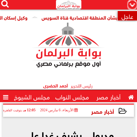




×
عاجل
ت» بشأن المنطقة اقتصادية قناة السويس
وكيل إسكان النواب: 

رئيس التحرير
أحمد الحضرى

أخبار مصر
مجلس النواب
مجلس الشيوخ

أخبار مصر
الأربعاء، 6 مارس 2024
12:05 مـ
بتوقيت القاهرة
2024-03-06 12:05:15
مدبولي يشرف غدا على