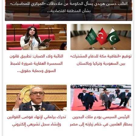
النائب حسين هريدي يسأل الحكومة عن ملاحظات «المركزي للمحاسبات»
بشأن المنطقة اقتصادية...
توقيع «اتفاقية مكة للدفاع المشترك»
النائبة ولاء الصبان: تطبيق قانون
بين السعودية وتركيا وباكستان
السمسرة العقارية ضرورة لضبط
السوق وحماية حقوق...
الرئيس السيسي يودع ملك البحرين
تحرك برلماني لإنهاء فوضى القوانين
بمطار العلمين في ختام زيارته إلى مصر
وإنشاء سجل تشريعي إلكتروني