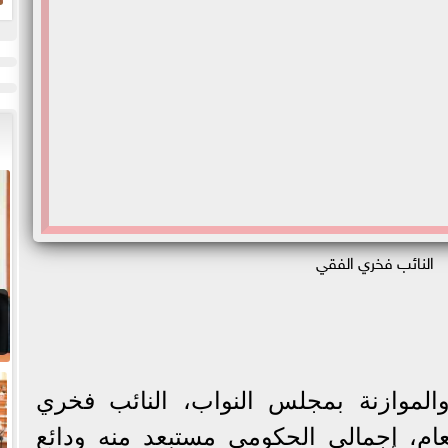
ض
ح
النائب فخري الفقي
الموازنة بمجلس النواب، النائب فخري
ام، إجمالي الحكومي مستبعد منه ودائع