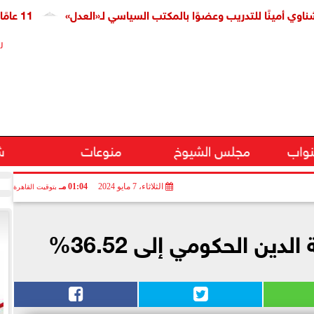
ينًا للتدريب وعضوًا بالمكتب السياسي لـ«العدل»
11 عامًا على افتتاح قناة السويس الجديدة.. النائبة مروة قنصوة: رؤية الدولة حولت الممر الملاحي إلى مركز اقتصادي عالمي
ر
نواب
مجلس الشيوخ
منوعات
ش
الثلاثاء، 7 مايو 2024
01:04 مـ
بتوقيت القاهرة
دين الحكومي إلى 36.52%