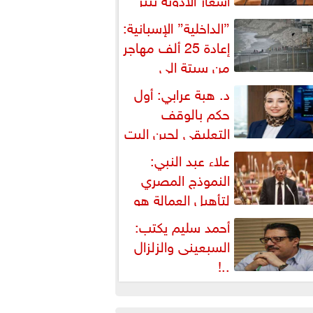
شكالية دستورية ويهدد حق
”الداخلية” الإسبانية:
لمواطن...
إعادة 25 ألف مهاجر
من سبتة إلى
لمغرب... وارتفاع حصيلة...
د. هبة عرابي: أول
حكم بالوقف
التعليقي لحين البت
ي الطعن على...
علاء عبد النبي:
النموذج المصري
لتأهيل العمالة هو
لبديل العملي والأمثل لأزمات...
أحمد سليم يكتب:
السبعينى والزلزال
..!