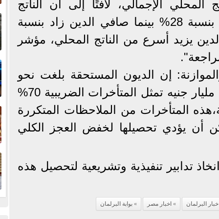
 المحلي الإجمالي، لافتًا إلى أن الناتج
إ
المحلي الإجمالي زاد فقط بنسبة 28% بينما صافي الدين زاد بنسبة
ا
"الدين يزيد أسرع من الناتج المحلي، مؤشر
راجعة".
ا
موازنة: إن الديون المستحقة بلغت نحو
نصف تريليون "بالظبط 571 مليار جنيه تمثل المتأخرات الضريبية 70%
ف
،هذه المتأخرات من الملاحظات المتكررة
كن أن يؤدي تحصيلها لخفض العجز الكلي
ا
اذ تدابير تنفيذية وتشريعية لتحصيل هذه
خبار البرلمان
اخبار مصر
بوابة البرلمان