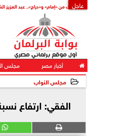
عاجل
كاملة
بتكليف مشترك من «إمام» و«دراج».. عبد العزيز الشناوي أم
×

أخبار مصر
مجلس ال
مجلس النواب
2024-05-07 13:04:21
الفقي: ارتفاع نسبة ال