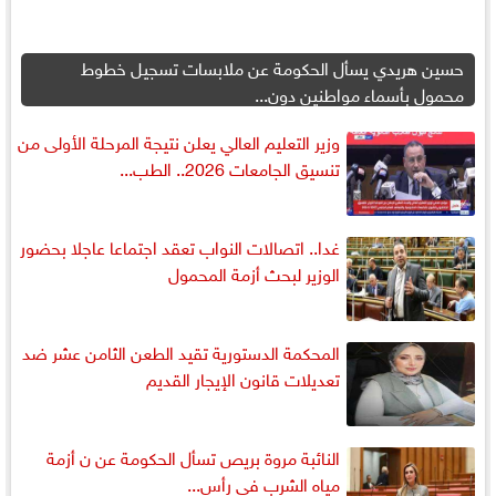
حسين هريدي يسأل الحكومة عن ملابسات تسجيل خطوط
محمول بأسماء مواطنين دون...
وزير التعليم العالي يعلن نتيجة المرحلة الأولى من
تنسيق الجامعات 2026.. الطب...
غدا.. اتصالات النواب تعقد اجتماعا عاجلا بحضور
الوزير لبحث أزمة المحمول
المحكمة الدستورية تقيد الطعن الثامن عشر ضد
تعديلات قانون الإيجار القديم
النائبة مروة بريص تسأل الحكومة عن ن أزمة
مياه الشرب في رأس...