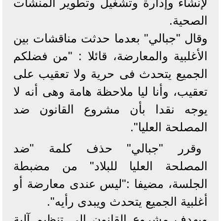
لإنشاء وإدارة وتشغيل وتطوير المنشآت
الصحية.
وقال "جبالي" بعدما حدثت مناقشات بين
الأغلبية والمعارضة، قائلا : "من فضلكم
الجميع يتحدث فى حرية ولا تعقيب على
تعقيب، وأنا ليا ملاحظة هامة وهى أنه لا
يوجه نقدا بأن مشروع القانون ضد
المصلحة العليا".
وقرر "جبالي" حذف كلمة "ضد
المصلحة العليا للبلاد" من مضبطة
الجلسة، مضيفا :"ليس عندى معارضة أو
أغلبية الجميع يتحدث ويبدى رأيه".
ويهدف مشروع القانون إلى تنظيم آلية