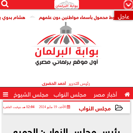




×
عاجل
خطوط محمول بأسماء مواطنين دون علمهم
هشام بدوي يهنئ ال

رئيس التحرير
أحمد الحضرى

أخبار مصر
مجلس النواب
مجلس الشيوخ

مجلس النواب
الأحد، 19 مايو 2024
12:04 مـ
بتوقيت القاهرة
2024-05-19 12:04:12
رئيس مجلس النواب: الجميع