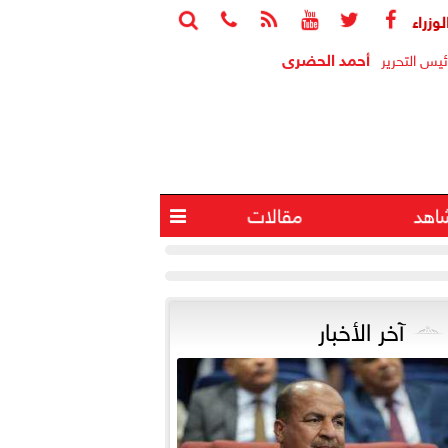






ابع جهود منظومة الشكاوى الحكومية خلال يوليو الماضي
أجواء شد
أحمد الحضرى
ئيس التحرير
اهد
مقالات

آخر الأخبار