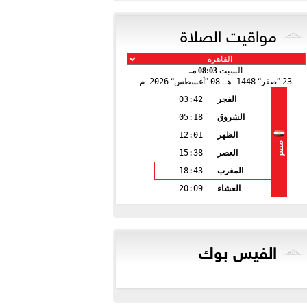
مواقيت الصلاة
السبت
08:03 مـ
23
صفر
1448 هـ
08
أغسطس
2026 م
الفجر
03:42
الشروق
05:18
الظهر
12:01
مصر
العصر
15:38
المغرب
18:43
العشاء
20:09
الفيس بوك