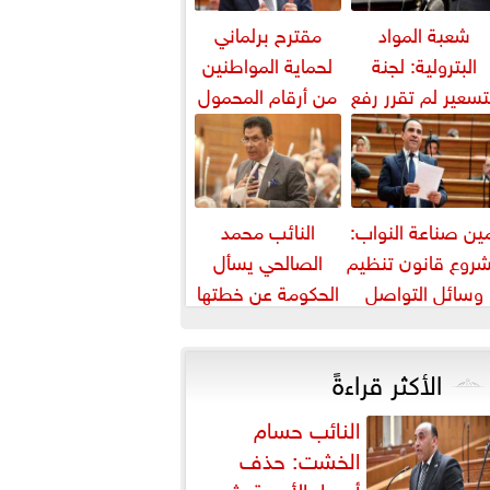
شعبة المواد
مقترح برلماني
البترولية: لجنة
لحماية المواطنين
تسعير لم تقرر رفع
من أرقام المحمول
أسعار البنزين
المجهولة
والسولار حتى...
ين صناعة النواب:
النائب محمد
روع قانون تنظيم
الصالحي يسأل
وسائل التواصل
الحكومة عن خطتها
يواجه التزييف
لمواجهة ارتفاع أسعار
العميق ويحمي...
اللحوم
الأكثر قراءةً
النائب حسام
الخشت: حذف
أسعار الأدوية يثير