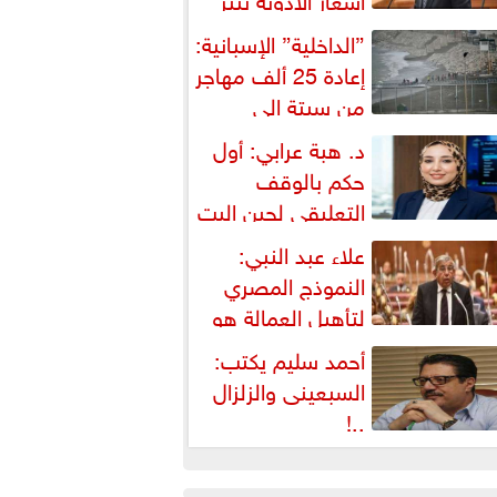
شكالية دستورية ويهدد حق
”الداخلية” الإسبانية:
لمواطن...
إعادة 25 ألف مهاجر
من سبتة إلى
لمغرب... وارتفاع حصيلة...
د. هبة عرابي: أول
حكم بالوقف
التعليقي لحين البت
ي الطعن على...
علاء عبد النبي:
النموذج المصري
لتأهيل العمالة هو
لبديل العملي والأمثل لأزمات...
أحمد سليم يكتب:
السبعينى والزلزال
..!