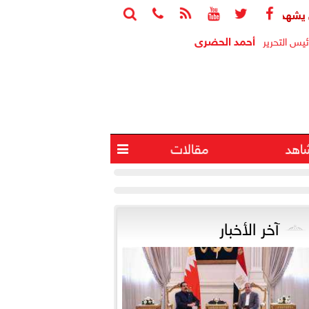






 اتفاقية تأسيس شركة ”مواصلات مدن مصر” لتشغيل النقل الذكي بال
أحمد الحضرى
ئيس التحرير
اهد
مقالات

آخر الأخبار