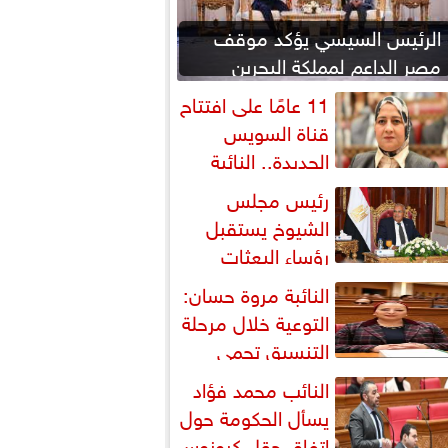
الرئيس السيسي يؤكد موقف
مصر الداعم لمملكة البحرين
لحماية أمنها واستقرارها
11 عامًا على افتتاح
قناة السويس
الجديدة.. النائبة
روة قنصوة: رؤية الدولة...
رئيس مجلس
الشيوخ يستقبل
رؤساء البعثات
لدبلوماسية المصرية بالخارج
النائبة مروة حسان:
التوعية خلال مرحلة
التنسيق تحمي
لطلاب من النصب الأكاديمي
النائب محمد فؤاد
يسأل الحكومة حول
اتفاق حقل كرونوس