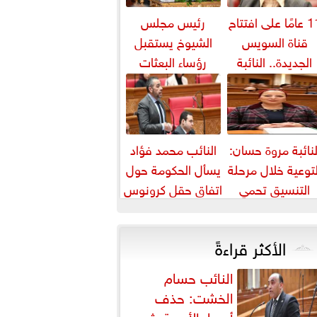
11 عامًا على افتتاح
رئيس مجلس
قناة السويس
الشيوخ يستقبل
الجديدة.. النائبة
رؤساء البعثات
روة قنصوة: رؤية
الدبلوماسية
الدولة...
المصرية بالخارج
لنائبة مروة حسان:
النائب محمد فؤاد
لتوعية خلال مرحلة
يسأل الحكومة حول
التنسيق تحمي
اتفاق حقل كرونوس
لطلاب من النصب
الأكاديمي
الأكثر قراءةً
النائب حسام
الخشت: حذف
أسعار الأدوية يثير