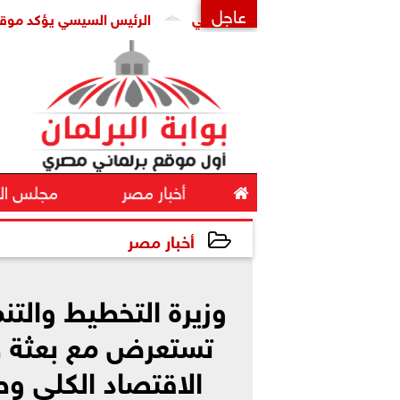
عاجل
الرئيس السيسي يؤكد موقف مصر الداعم
×

أخبار مصر
مجلس ال
أخبار مصر
2025-05-14 10:56:32
وزيرة التخطيط والتنم
تستعرض مع بعثة ص
الاقتصاد الكلي وص