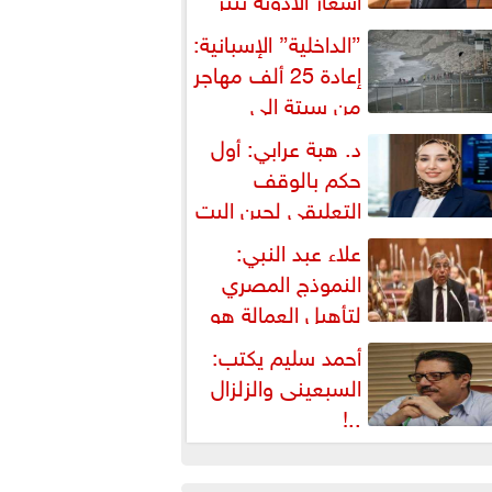
شكالية دستورية ويهدد حق
”الداخلية” الإسبانية:
لمواطن...
إعادة 25 ألف مهاجر
من سبتة إلى
لمغرب... وارتفاع حصيلة...
د. هبة عرابي: أول
حكم بالوقف
التعليقي لحين البت
ي الطعن على...
علاء عبد النبي:
النموذج المصري
لتأهيل العمالة هو
لبديل العملي والأمثل لأزمات...
أحمد سليم يكتب:
السبعينى والزلزال
..!