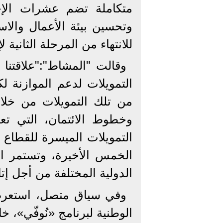
متكاملة تضم عشرات الإجر
وتحسين بيئة الأعمال والاست
للانتهاء من المرحلة الثانية لإتاحة نحو 4 مليارات يور
وقالت "المشاط":"علاقتنا
التمويلات لدعم الموازنة 
من تلك التمويلات من خلال
وخطوط الائتمان، التي تع
الخمس الأخيرة، وتستمر ا
الدولية المختلفة من أجل إتاح
وفي سياق متصل، استعرضت 
الوطنية لبرنامج «نُوفّي»،