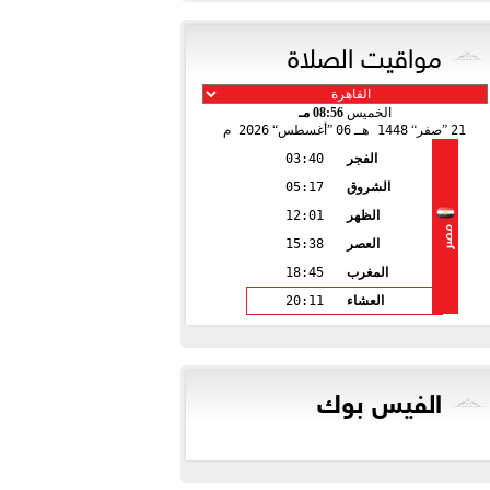
مواقيت الصلاة
الخميس
08:56 مـ
21
صفر
1448 هـ
06
أغسطس
2026 م
الفجر
03:40
الشروق
05:17
الظهر
12:01
مصر
العصر
15:38
المغرب
18:45
العشاء
20:11
الفيس بوك