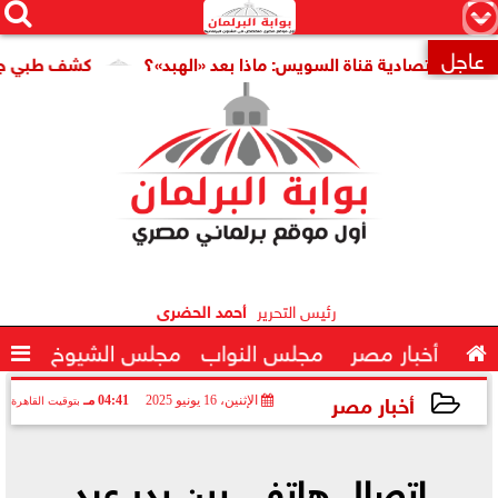




×
عاجل
 اقتصادية قناة السويس: ماذا بعد «الهبد»؟
كشف طبي جديد يمه

رئيس التحرير
أحمد الحضرى

أخبار مصر
مجلس النواب
مجلس الشيوخ

أخبار مصر
الإثنين، 16 يونيو 2025
04:41 مـ
بتوقيت القاهرة
2025-06-16 16:41:56
اتصال هاتفي بين بدر عبد