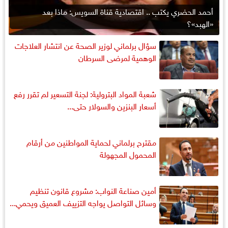
أحمد الحضري يكتب .. اقتصادية قناة السويس: ماذا بعد
«الهبد»؟
سؤال برلماني لوزير الصحة عن انتشار العلاجات
الوهمية لمرضى السرطان
شعبة المواد البترولية: لجنة التسعير لم تقرر رفع
أسعار البنزين والسولار حتى...
مقترح برلماني لحماية المواطنين من أرقام
المحمول المجهولة
أمين صناعة النواب: مشروع قانون تنظيم
وسائل التواصل يواجه التزييف العميق ويحمي...