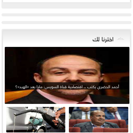
اخترنا لك
أحمد الحضري يكتب .. اقتصادية قناة السويس: ماذا بعد «الهبد»؟