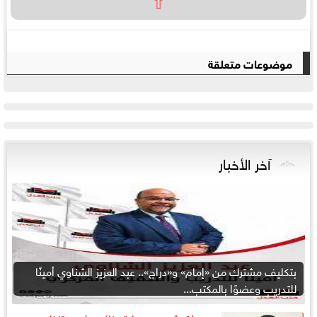
⇧
موضوعات متعلقة
آخر الأخبار
بتكليف مشترك من «إمام» و«دراج».. عبد العزيز الشناوي أمينًا
للتدريب وعضوًا بالمكتب...