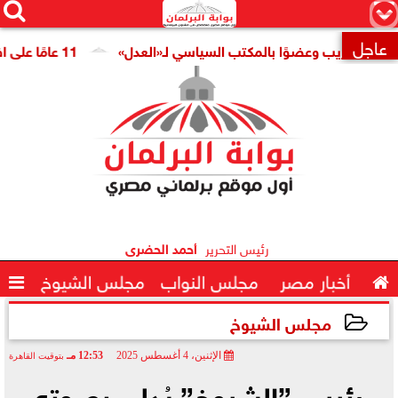




×
عاجل
وعضوًا بالمكتب السياسي لـ«العدل»
11 عامًا على افتتاح قناة السويس الجديدة.. النائبة مروة قنصوة: رؤية الدولة حولت الممر الملاحي إلى مركز اقتصادي عالمي

رئيس التحرير
أحمد الحضرى

أخبار مصر
مجلس النواب
مجلس الشيوخ

مجلس الشيوخ
الإثنين، 4 أغسطس 2025
12:53 مـ
بتوقيت القاهرة
2025-08-04 12:53:28
رئيس ”الشيوخ” يُدلي بصوته