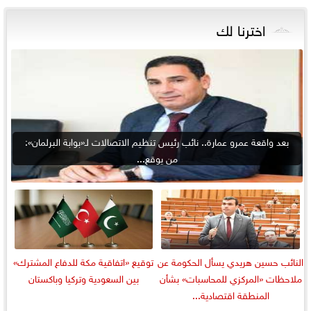
اخترنا لك
بعد واقعة عمرو عمارة.. نائب رئيس تنظيم الاتصالات لـ«بوابة البرلمان»:
من يوقع...
النائب حسين هريدي يسأل الحكومة عن
توقيع «اتفاقية مكة للدفاع المشترك»
ملاحظات «المركزي للمحاسبات» بشأن
بين السعودية وتركيا وباكستان
المنطقة اقتصادية...