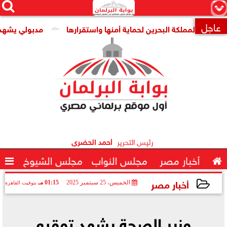




×
عاجل
لمملكة البحرين لحماية أمنها واستقرارها
مدبولي يشهد توقيع 

رئيس التحرير
أحمد الحضرى

أخبار مصر
مجلس النواب
مجلس الشيوخ

أخبار مصر
الخميس، 25 سبتمبر 2025
01:15 مـ
بتوقيت القاهرة
2025-09-25 13:15:26
وزير الصحة يشهد توقيع