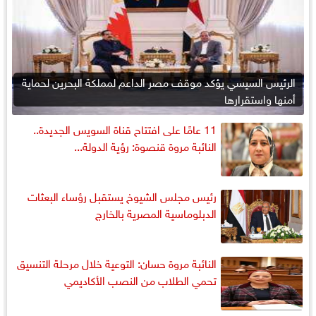
الرئيس السيسي يؤكد موقف مصر الداعم لمملكة البحرين لحماية
أمنها واستقرارها
11 عامًا على افتتاح قناة السويس الجديدة..
النائبة مروة قنصوة: رؤية الدولة...
رئيس مجلس الشيوخ يستقبل رؤساء البعثات
الدبلوماسية المصرية بالخارج
النائبة مروة حسان: التوعية خلال مرحلة التنسيق
تحمي الطلاب من النصب الأكاديمي