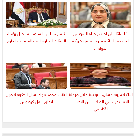
11 عامًا على افتتاح قناة السويس
رئيس مجلس الشيوخ يستقبل رؤساء
الجديدة.. النائبة مروة قنصوة: رؤية
البعثات الدبلوماسية المصرية بالخارج
الدولة...
النائبة مروة حسان: التوعية خلال مرحلة
النائب محمد فؤاد يسأل الحكومة حول
التنسيق تحمي الطلاب من النصب
اتفاق حقل كرونوس
الأكاديمي