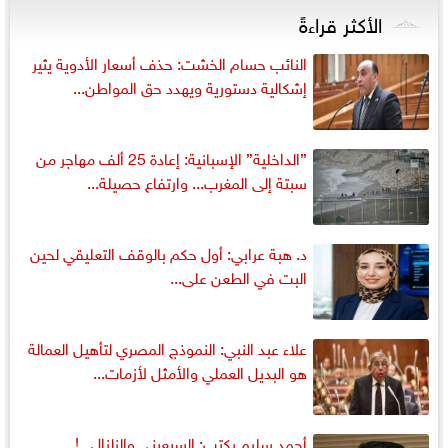
الأكثر قراءةً
النائب حسام الخشت: حذف أسعار الأدوية يثير
إشكالية دستورية ويهدد حق المواطن...
”الداخلية” الإسبانية: إعادة 25 ألف مهاجر من
سبتة إلى المغرب... وارتفاع حصيلة...
د. هبة عرابي: أول حكم بالوقف التعليقي لحين
البت في الطعن على...
علاء عبد النبي: النموذج المصري لتأهيل العمالة
هو البديل العملي والأمثل لأزمات...
أحمد سليم يكتب: السبعينى والزلزال ..!