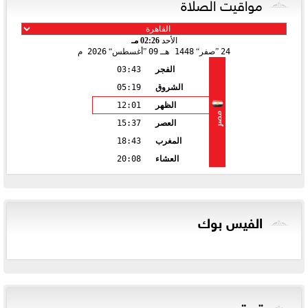
مواقيت الصلاة
الأحد
02:26 مـ
24
صفر
1448 هـ
09
أغسطس
2026 م
الفجر
03:43
الشروق
05:19
الظهر
12:01
مصر
العصر
15:37
المغرب
18:43
العشاء
20:08
الفيس بوك
تويتر