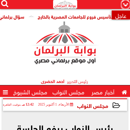




×
عاجل
ية لتأسيس فروع للجامعات المصرية بالخارج
سؤال برلماني لوزير

رئيس التحرير
أحمد الحضرى

أخبار مصر
مجلس النواب
مجلس الشيوخ

مجلس النواب
الأربعاء، 1 أكتوبر 2025
12:42 مـ
بتوقيت القاهرة
2025-10-01 12:42:23
رئيس النواب يرفع الجلسة