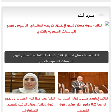
اخترنا لك
النائبة مروة حسان تدعو لإطلاق خريطة استثمارية لتأسيس فروع
للجامعات المصرية بالخارج
النائب إبراهيم عيسى: تجاوز الصادرات
النائبة عبير عطا الله: المصريون بالخارج
الزراعية 6.2 مليون طن يعكس قوة
ثروة وطنية.. وحان الوقت لتعظيم
القطاع...
الاستفادة...