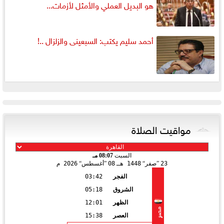
هو البديل العملي والأمثل لأزمات...
أحمد سليم يكتب: السبعينى والزلزال ..!
مواقيت الصلاة
السبت
08:07 مـ
23
صفر
1448 هـ
08
أغسطس
2026 م
الفجر
03:42
الشروق
05:18
الظهر
12:01
مصر
العصر
15:38