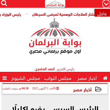




×
عاجل
عن انتشار العلاجات الوهمية لمرضى السرطان
رئيس الوزراء يتاب

رئيس التحرير
أحمد الحضرى

أخبار مصر
مجلس النواب
مجلس الشيوخ

أخبار مصر
الأحد، 5 أكتوبر 2025
04:38 مـ
بتوقيت القاهرة
2025-10-05 16:38:22
الرئيس السيسي يضع إكليلًا