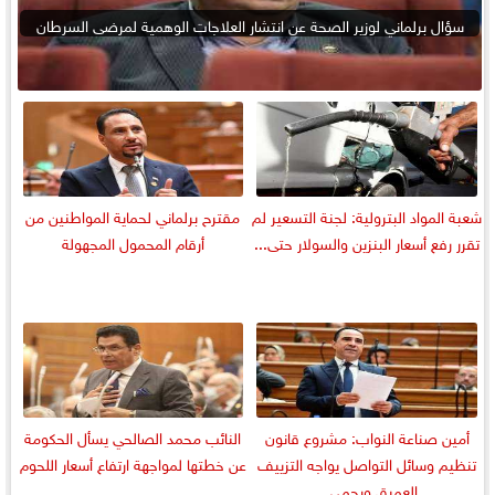
سؤال برلماني لوزير الصحة عن انتشار العلاجات الوهمية لمرضى السرطان
شعبة المواد البترولية: لجنة التسعير لم
مقترح برلماني لحماية المواطنين من
تقرر رفع أسعار البنزين والسولار حتى...
أرقام المحمول المجهولة
أمين صناعة النواب: مشروع قانون
النائب محمد الصالحي يسأل الحكومة
تنظيم وسائل التواصل يواجه التزييف
عن خطتها لمواجهة ارتفاع أسعار اللحوم
العميق ويحمي...