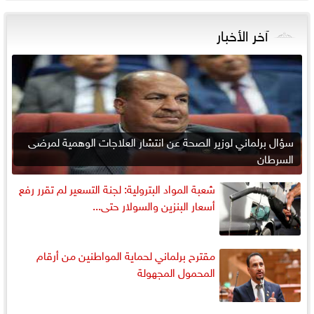
آخر الأخبار
سؤال برلماني لوزير الصحة عن انتشار العلاجات الوهمية لمرضى
السرطان
شعبة المواد البترولية: لجنة التسعير لم تقرر رفع
أسعار البنزين والسولار حتى...
مقترح برلماني لحماية المواطنين من أرقام
المحمول المجهولة