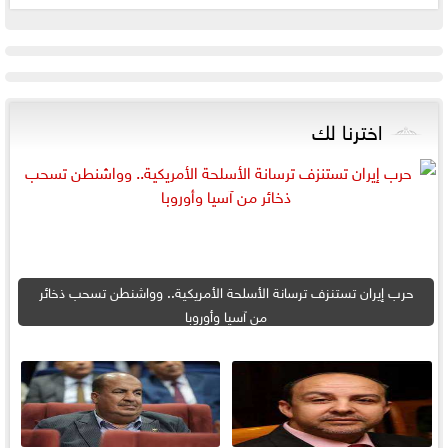
اخترنا لك
حرب إيران تستنزف ترسانة الأسلحة الأمريكية.. وواشنطن تسحب ذخائر
من آسيا وأوروبا