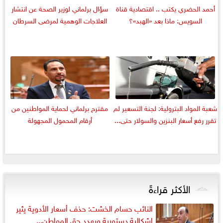
أحمد الحضري يكتب .. اقتصادية قناة
سؤال برلماني لوزير الصحة عن انتشار
السويس: ماذا بعد «الهبد»؟
العلاجات الوهمية لمرضى السرطان
شعبة المواد البترولية: لجنة التسعير لم
مقترح برلماني لحماية المواطنين من
تقرر رفع أسعار البنزين والسولار حتى...
أرقام المحمول المجهولة
الأكثر قراءةً
النائب حسام الخشت: حذف أسعار الأدوية يثير
إشكالية دستورية ويهدد حق المواطن...