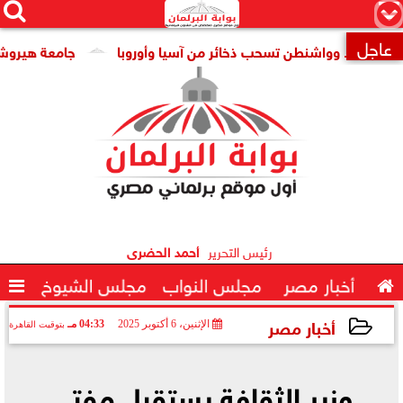




×
عاجل
ية.. وواشنطن تسحب ذخائر من آسيا وأوروبا
جامعة هيروشيما تمنح 

رئيس التحرير
أحمد الحضرى

أخبار مصر
مجلس النواب
مجلس الشيوخ

أخبار مصر
الإثنين، 6 أكتوبر 2025
04:33 مـ
بتوقيت القاهرة
2025-10-06 16:33:22
وزير الثقافة يستقبل مفتي