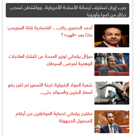
حرب إيران تستنزف ترسانة الأسلحة الأمريكية.. وواشنطن تسحب
ذخائر من آسيا وأوروبا
أحمد الحضري يكتب .. اقتصادية قناة السويس:
ماذا بعد «الهبد»؟
سؤال برلماني لوزير الصحة عن انتشار العلاجات
الوهمية لمرضى السرطان
شعبة المواد البترولية: لجنة التسعير لم تقرر رفع
أسعار البنزين والسولار حتى...
مقترح برلماني لحماية المواطنين من أرقام
المحمول المجهولة