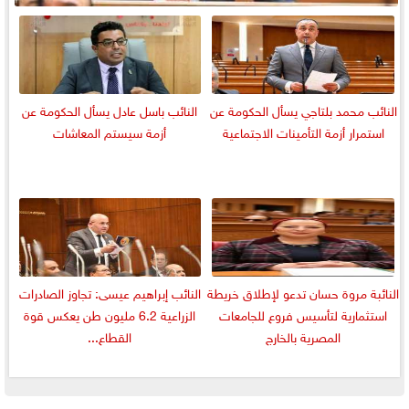
النائب محمد بلتاجي يسأل الحكومة عن
النائب باسل عادل يسأل الحكومة عن
استمرار أزمة التأمينات الاجتماعية
أزمة سيستم المعاشات
النائبة مروة حسان تدعو لإطلاق خريطة
النائب إبراهيم عيسى: تجاوز الصادرات
استثمارية لتأسيس فروع للجامعات
الزراعية 6.2 مليون طن يعكس قوة
المصرية بالخارج
القطاع...