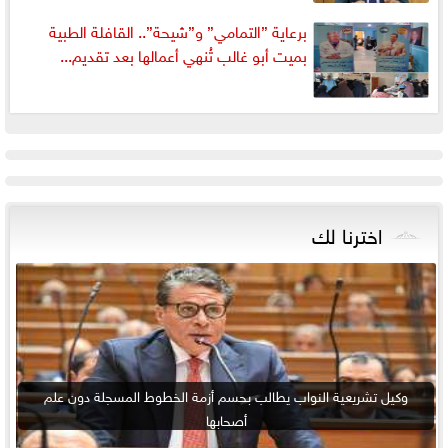
برعاية ”التمامي” و”شيحة”.. القافلة الطبية
بميت أبو غالب تُنهي أعمالها بعد تقديم...
اخترنا لك
وكيل تشريعية النواب يطالب بحسم أزمة الخطوط المسجلة دون علم
أصحابها