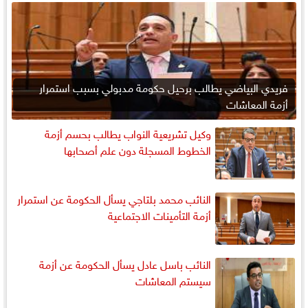
فريدي البياضي يطالب برحيل حكومة مدبولي بسبب استمرار
أزمة المعاشات
وكيل تشريعية النواب يطالب بحسم أزمة
الخطوط المسجلة دون علم أصحابها
النائب محمد بلتاجي يسأل الحكومة عن استمرار
أزمة التأمينات الاجتماعية
النائب باسل عادل يسأل الحكومة عن أزمة
سيستم المعاشات