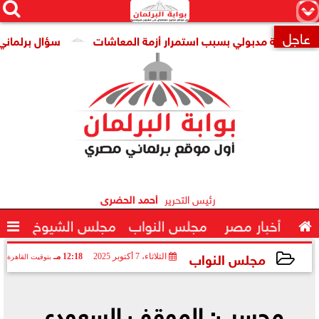




×
عاجل
مة مدبولي بسبب استمرار أزمة المعاشات
سؤال برلماني حول تر

رئيس التحرير
أحمد الحضرى

أخبار مصر
مجلس النواب
مجلس الشيوخ

مجلس النواب
الثلاثاء، 7 أكتوبر 2025
12:18 مـ
بتوقيت القاهرة
2025-10-07 12:18:24
محسب: الموقف السعودى