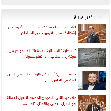
الأكثر قراءةً
النائب حسام الخشت: حذف أسعار الأدوية يثير
إشكالية دستورية ويهدد حق المواطن...
”الداخلية” الإسبانية: إعادة 25 ألف مهاجر من
سبتة إلى المغرب... وارتفاع حصيلة...
د. هبة عرابي: أول حكم بالوقف التعليقي لحين
البت في الطعن على...
علاء عبد النبي: النموذج المصري لتأهيل العمالة
هو البديل العملي والأمثل لأزمات...