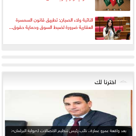
النائبة ولاء الصبان: تطبيق قانون السمسرة
العقارية ضرورة لضبط السوق وحماية حقوق...
اخترنا لك
بعد واقعة عمرو عمارة.. نائب رئيس تنظيم الاتصالات لـ«بوابة البرلمان»: