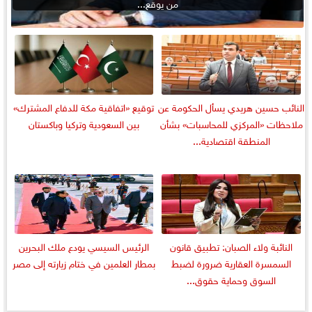
من يوقع...
النائب حسين هريدي يسأل الحكومة عن
توقيع «اتفاقية مكة للدفاع المشترك»
ملاحظات «المركزي للمحاسبات» بشأن
بين السعودية وتركيا وباكستان
المنطقة اقتصادية...
النائبة ولاء الصبان: تطبيق قانون
الرئيس السيسي يودع ملك البحرين
السمسرة العقارية ضرورة لضبط
بمطار العلمين في ختام زيارته إلى مصر
السوق وحماية حقوق...