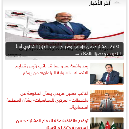
آخر الأخبار
بتكليف مشترك من «إمام» و«دراج».. عبد العزيز الشناوي أمينًا
للتدريب وعضوًا بالمكتب...
بعد واقعة عمرو عمارة.. نائب رئيس تنظيم
الاتصالات لـ«بوابة البرلمان»: من يوقع...
النائب حسين هريدي يسأل الحكومة عن
ملاحظات «المركزي للمحاسبات» بشأن المنطقة
اقتصادية...
توقيع «اتفاقية مكة للدفاع المشترك» بين
السعودية وتركيا وباكستان