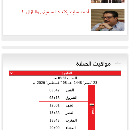
أحمد سليم يكتب: السبعينى والزلزال ..!
مواقيت الصلاة
السبت
08:35 صـ
23
صفر
1448 هـ
08
أغسطس
2026 م
الفجر
03:42
الشروق
05:18
الظهر
12:01
مصر
العصر
15:38
المغرب
18:43
العشاء
20:09