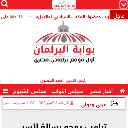




×
عاجل
 للتدريب وعضوًا بالمكتب السياسي لـ«العدل»
11 عامًا على افتتاح قناة السويس الجديدة.. النائبة مروة قنصوة: رؤية الدولة حولت الممر الملاحي إلى مركز اقتصادي عالمي

رئيس التحرير
أحمد الحضرى

أخبار مصر
مجلس النواب
مجلس الشيوخ

عربي ودولي
الأربعاء، 8 أكتوبر 2025
11:38 صـ
بتوقيت القاهرة
2025-10-08 11:38:27
ترامب يوجه رسالة لأسر