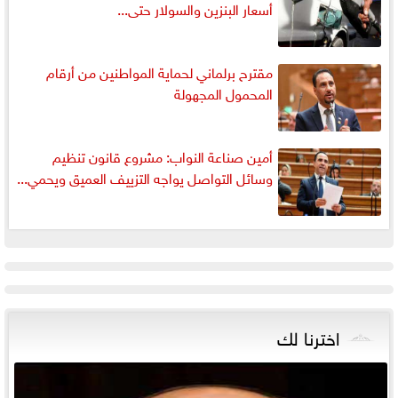
أسعار البنزين والسولار حتى...
مقترح برلماني لحماية المواطنين من أرقام
المحمول المجهولة
أمين صناعة النواب: مشروع قانون تنظيم
وسائل التواصل يواجه التزييف العميق ويحمي...
اخترنا لك