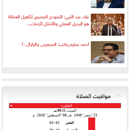
علاء عبد النبي: النموذج المصري لتأهيل العمالة
هو البديل العملي والأمثل لأزمات...
أحمد سليم يكتب: السبعينى والزلزال ..!
مواقيت الصلاة
السبت
09:11 مـ
23
صفر
1448 هـ
08
أغسطس
2026 م
الفجر
03:42