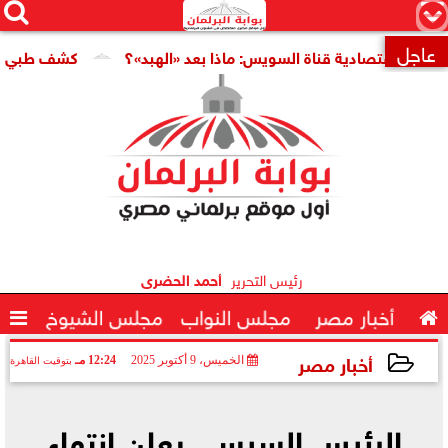




×
عاجل
. اقتصادية قناة السويس: ماذا بعد «الهبد»؟
كشف طبي جديد يم

رئيس التحرير
أحمد الحضرى

أخبار مصر
مجلس النواب
مجلس الشيوخ

أخبار مصر
الخميس، 9 أكتوبر 2025
12:24 مـ
بتوقيت القاهرة
2025-10-09 12:24:16
الرئيس السيسي يعلن انتهاء