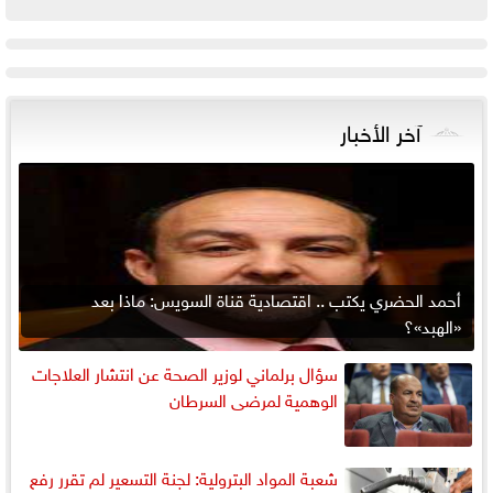
آخر الأخبار
أحمد الحضري يكتب .. اقتصادية قناة السويس: ماذا بعد
«الهبد»؟
سؤال برلماني لوزير الصحة عن انتشار العلاجات
الوهمية لمرضى السرطان
شعبة المواد البترولية: لجنة التسعير لم تقرر رفع