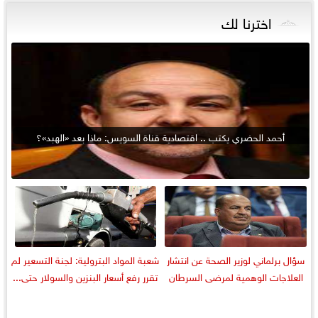
اخترنا لك
أحمد الحضري يكتب .. اقتصادية قناة السويس: ماذا بعد «الهبد»؟
سؤال برلماني لوزير الصحة عن انتشار
شعبة المواد البترولية: لجنة التسعير لم
العلاجات الوهمية لمرضى السرطان
تقرر رفع أسعار البنزين والسولار حتى...