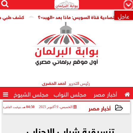




×
عاجل
اقتصادية قناة السويس: ماذا بعد «الهبد»؟
كشف طبي جديد يمهد

رئيس التحرير
أحمد الحضرى

أخبار مصر
مجلس النواب
مجلس الشيوخ

أخبار مصر
الخميس، 9 أكتوبر 2025
04:50 مـ
بتوقيت القاهرة
2025-10-09 16:50:32
تنسيقية شباب الاحزاب ..