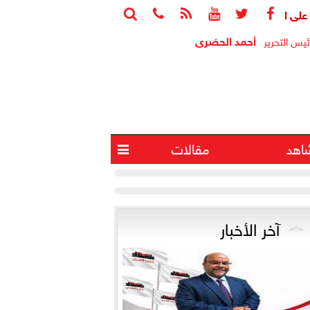






أحمد الحضرى
ئيس التحرير
اهد
مقالات

آخر الأخبار