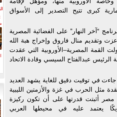
 وخاصة الأوروبية منها، ومؤهل لإقامة
ال
رية كبرى تتيح التصدير إلى الأسواق
ي
م
ل
نامج “آخر النهار” على الفضائية المصرية
ال
عزت وتقديم منال فاروق وإخراج هبة الله
لت القمة المصرية–الأوروبية التي عقدت
ا
الرئيس عبدالفتاح السيسي وقادة الاتحاد
ا
جاءت في توقيت دقيق للغاية يشهد العديد
قدة مثل الحرب في غزة والأزمتين الليبية
ن مصر أثبتت قدرتها على أن تكون ركيزة
يكًا يعتمد عليه في محيطها العربي