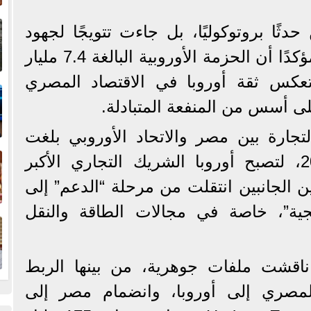
إ
ثًا بروتوكوليًا، بل جاءت تتويجًا لجهود
ا
دبلوماسية مصرية ممتدة، مؤكدًا أن الحزمة الأوروبية البالغة 7.4 مليار
و للفترة 2024–2027 تعكس ثقة أوروبا في الاقتصاد المصري
ا
لى أسس من المنفعة المتبادلة.
تجارة بين مصر والاتحاد الأوروبي بلغت
ف
32.5 مليار يورو عام 2024، لتصبح أوروبا الشريك التجاري الأكبر
ن الجانبين انتقلت من مرحلة “الدعم” إلى
يجية”، خاصة في مجالات الطاقة والنقل
ا
ناقشت ملفات جوهرية، من بينها الربط
المصري إلى أوروبا، وانضمام مصر إلى