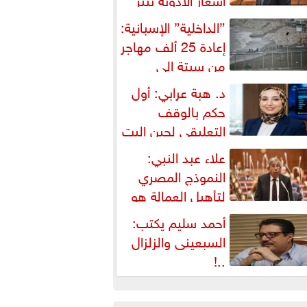
شكالية دستورية ويهدد حق
”الداخلية” الإسبانية:
لمواطن...
إعادة 25 ألف مهاجر
من سبتة إلى
لمغرب... وارتفاع حصيلة...
د. هبة عرابي: أول
حكم بالوقف
التعليقي لحين البت
ي الطعن على...
علاء عبد النبي:
النموذج المصري
لتأهيل العمالة هو
لبديل العملي والأمثل لأزمات...
أحمد سليم يكتب:
السبعينى والزلزال
..!