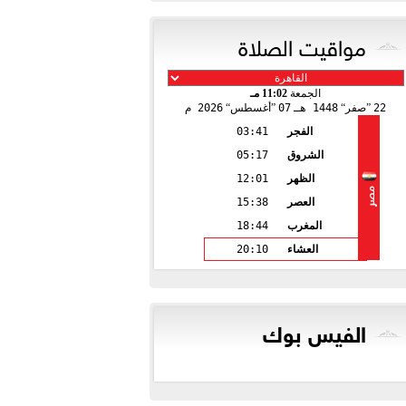
مواقيت الصلاة
الجمعة
11:02 مـ
22
صفر
1448 هـ
07
أغسطس
2026 م
الفجر
03:41
الشروق
05:17
الظهر
12:01
مصر
العصر
15:38
المغرب
18:44
العشاء
20:10
الفيس بوك