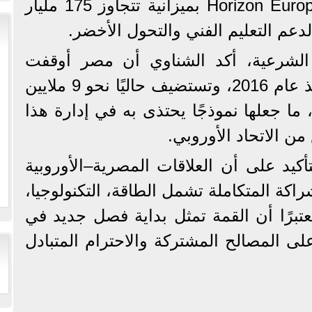
برنامج الأبحاث الأوروبي Horizon Europe بميزانية تتجاوز 175 مليار
لدعم التعليم الفني والتحول الأخضر.
الشرعية، أكد الشناوي أن مصر أوقفت
انطلاق أي قوارب هجرة منذ عام 2016، وتستضيف حاليًا نحو 9 ملايين
ما جعلها نموذجًا يحتذى به في إدارة هذا
ن الاتحاد الأوروبي.
أكيد على أن العلاقات المصرية–الأوروبية
كة المتكاملة تشمل الطاقة، التكنولوجيا،
معتبرًا أن القمة تمثل بداية فصل جديد في
 على المصالح المشتركة والاحترام المتبادل