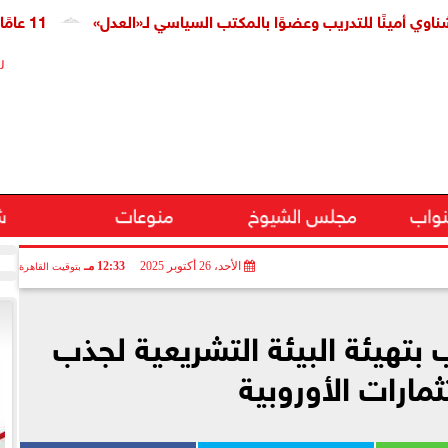
ينًا للتدريب وعضوًا بالمكتب السياسي لـ«العدل»
11 عامًا على افتتاح قناة السويس الجديدة.. النائبة مروة قنصوة: رؤية الدولة حولت الممر الملاحي إلى مركز اقتصادي عالمي
ر
نواب
مجلس الشيوخ
منوعات
ش
الأحد، 26 أكتوبر 2025
12:33 مـ
بتوقيت القاهرة
بتهيئة البيئة التشريعية لجذب
ثمارات الأوروبية