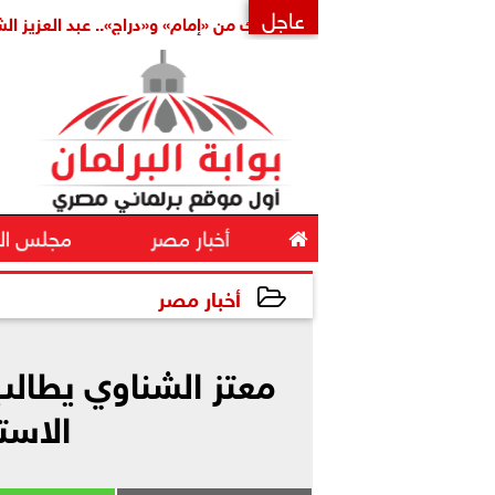
عاجل
كاملة
بتكليف مشترك من «إمام» و«دراج».. عبد العزيز الشناوي أم
×

أخبار مصر
مجلس ال
أخبار مصر
2025-10-26 12:33:39
معتز الشناوي يطالب 
الاست