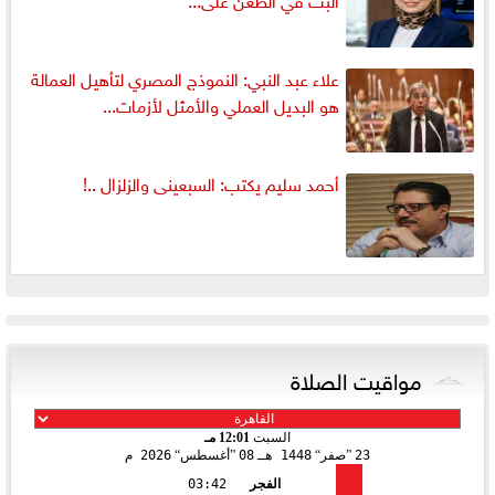
علاء عبد النبي: النموذج المصري لتأهيل العمالة
هو البديل العملي والأمثل لأزمات...
أحمد سليم يكتب: السبعينى والزلزال ..!
مواقيت الصلاة
السبت
12:01 مـ
23
صفر
1448 هـ
08
أغسطس
2026 م
الفجر
03:42