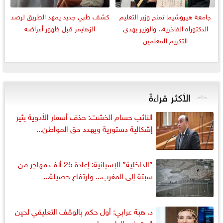
جامعة هيروشيما تمنح وزير التعليم
كشف طبي جديد يمهد الطريق لرصد
الدكتوراه الفاخرية.. والوزير يهدي
الزهايمر قبل ظهور أعراضه
التكريم للمعلمين
الأكثر قراءةً
النائب حسام الخشت: حذف أسعار الأدوية يثير
إشكالية دستورية ويهدد حق المواطن...
”الداخلية” الإسبانية: إعادة 25 ألف مهاجر من
سبتة إلى المغرب... وارتفاع حصيلة...
د. هبة عرابي: أول حكم بالوقف التعليقي لحين
البت في الطعن على...