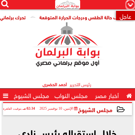




×
عاجل
اد تكشف حالة الطقس ودرجات الحرارة المتوقعة
تحرك برلماني لإن

رئيس التحرير
أحمد الحضرى

أخبار مصر
مجلس النواب
مجلس الشيوخ

مجلس الشيوخ
الإثنين، 10 نوفمبر 2025
02:34 مـ
بتوقيت القاهرة
2025-11-10 14:34:24
خلال استقباله رئيس نادي