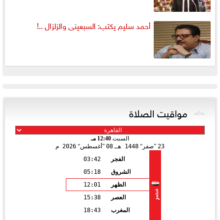
أحمد سليم يكتب: السبعينى والزلزال ..!
مواقيت الصلاة
السبت
12:40 مـ
23
صفر
1448 هـ
08
أغسطس
2026 م
الفجر
03:42
الشروق
05:18
الظهر
12:01
مصر
العصر
15:38
المغرب
18:43