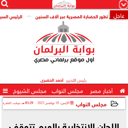




×
عاجل
وثق تطور الحضارة المصرية عبر آلاف السنين
الرئيس السيسي يود

رئيس التحرير
أحمد الحضرى

أخبار مصر
مجلس النواب
مجلس الشيوخ

مجلس النواب
الإثنين، 10 نوفمبر 2025
03:29 مـ
بتوقيت القاهرة
2025-11-10 15:29:30
اللجان الانتخابية بالهرم تتوقف