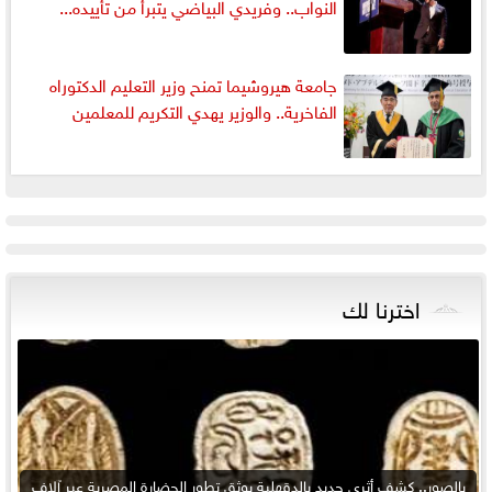
النواب.. وفريدي البياضي يتبرأ من تأييده...
جامعة هيروشيما تمنح وزير التعليم الدكتوراه
الفاخرية.. والوزير يهدي التكريم للمعلمين
اخترنا لك
بالصور.. كشف أثرى جديد بالدقهلية يوثق تطور الحضارة المصرية عبر آلاف