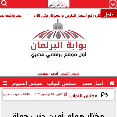




×
عاجل
لم تقرر رفع أسعار البنزين والسولار حتى الآن
بعد واقعة عمرو عما

رئيس التحرير
أحمد الحضرى

أخبار مصر
مجلس النواب
مجلس الشيوخ

مجلس النواب
الإثنين، 10 نوفمبر 2025
04:02 مـ
بتوقيت القاهرة
2025-11-10 16:02:30
مختار همام أمين حزب حماة