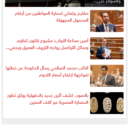
والسولار حتى...
مقترح برلماني لحماية المواطنين من أرقام
المحمول المجهولة
أمين صناعة النواب: مشروع قانون تنظيم
وسائل التواصل يواجه التزييف العميق ويحمي...
النائب محمد الصالحي يسأل الحكومة عن خطتها
لمواجهة ارتفاع أسعار اللحوم
بالصور.. كشف أثرى جديد بالدقهلية يوثق تطور
الحضارة المصرية عبر آلاف السنين