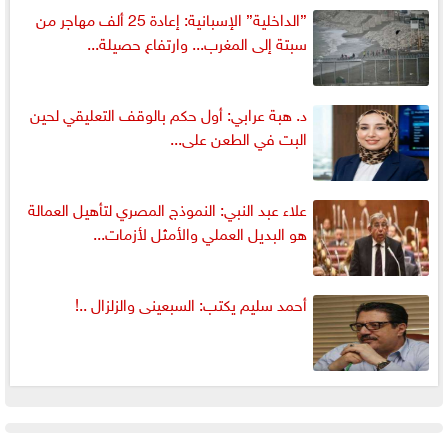
”الداخلية” الإسبانية: إعادة 25 ألف مهاجر من
سبتة إلى المغرب... وارتفاع حصيلة...
د. هبة عرابي: أول حكم بالوقف التعليقي لحين
البت في الطعن على...
علاء عبد النبي: النموذج المصري لتأهيل العمالة
هو البديل العملي والأمثل لأزمات...
أحمد سليم يكتب: السبعينى والزلزال ..!