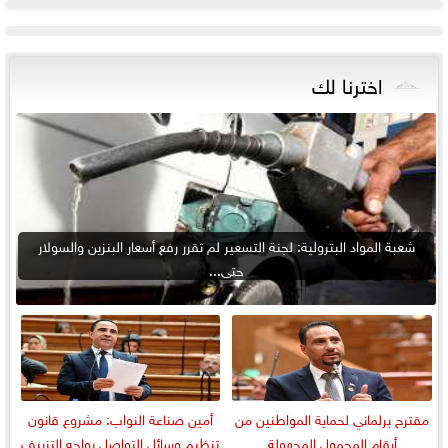
اخترنا لك
شعبة المواد البترولية: لجنة التسعير لم تقرر رفع أسعار البنزين والسولار
حتى...
مقترح برلماني لحماية المواطنين من
أمين صناعة النواب: مشروع قانون
أرقام المحمول المجهولة
تنظيم وسائل التواصل يواجه التزييف