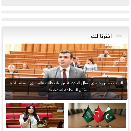
اخترنا لك
النائب حسين هريدي يسأل الحكومة عن ملاحظات «المركزي للمحاسبات»
بشأن المنطقة اقتصادية...