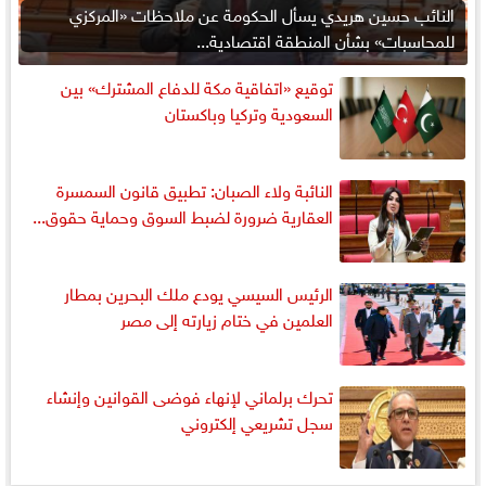
النائب حسين هريدي يسأل الحكومة عن ملاحظات «المركزي
للمحاسبات» بشأن المنطقة اقتصادية...
توقيع «اتفاقية مكة للدفاع المشترك» بين
السعودية وتركيا وباكستان
النائبة ولاء الصبان: تطبيق قانون السمسرة
العقارية ضرورة لضبط السوق وحماية حقوق...
الرئيس السيسي يودع ملك البحرين بمطار
العلمين في ختام زيارته إلى مصر
تحرك برلماني لإنهاء فوضى القوانين وإنشاء
سجل تشريعي إلكتروني