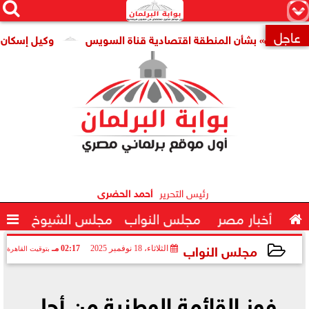




×
عاجل
ات» بشأن المنطقة اقتصادية قناة السويس
وكيل إسكان النواب:

رئيس التحرير
أحمد الحضرى

أخبار مصر
مجلس النواب
مجلس الشيوخ

مجلس النواب
الثلاثاء، 18 نوفمبر 2025
02:17 مـ
بتوقيت القاهرة
2025-11-18 14:17:15
فوز القائمة الوطنية من أجل