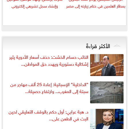
بمطار العلمين في ختام زيارته إلى مصر
وإنشاء سجل تشريعي إلكتروني
الأكثر قراءةً
النائب حسام الخشت: حذف أسعار الأدوية يثير
إشكالية دستورية ويهدد حق المواطن...
”الداخلية” الإسبانية: إعادة 25 ألف مهاجر من
سبتة إلى المغرب... وارتفاع حصيلة...
د. هبة عرابي: أول حكم بالوقف التعليقي لحين
البت في الطعن على...