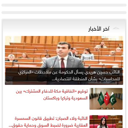
آخر الأخبار
النائب حسين هريدي يسأل الحكومة عن ملاحظات «المركزي
للمحاسبات» بشأن المنطقة اقتصادية...
توقيع «اتفاقية مكة للدفاع المشترك» بين
السعودية وتركيا وباكستان
النائبة ولاء الصبان: تطبيق قانون السمسرة
العقارية ضرورة لضبط السوق وحماية حقوق...