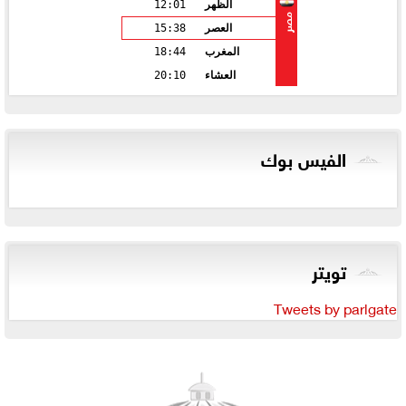
الظهر
12:01
مصر
العصر
15:38
المغرب
18:44
العشاء
20:10
الفيس بوك
تويتر
Tweets by parlgate