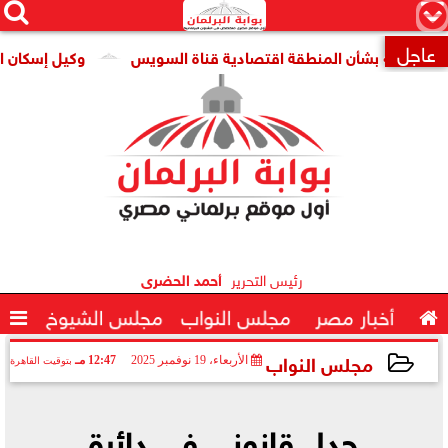




×
عاجل
ت» بشأن المنطقة اقتصادية قناة السويس
وكيل إسكان النواب: 

رئيس التحرير
أحمد الحضرى

أخبار مصر
مجلس النواب
مجلس الشيوخ

مجلس النواب
الأربعاء، 19 نوفمبر 2025
12:47 مـ
بتوقيت القاهرة
2025-11-19 12:47:08
جدل قانوني في دائرة