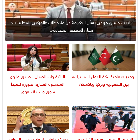
النائب حسين هريدي يسأل الحكومة عن ملاحظات «المركزي للمحاسبات»
بشأن المنطقة اقتصادية...
توقيع «اتفاقية مكة للدفاع المشترك»
النائبة ولاء الصبان: تطبيق قانون
بين السعودية وتركيا وباكستان
السمسرة العقارية ضرورة لضبط
السوق وحماية حقوق...
الرئيس السيسي يودع ملك البحرين
تحرك برلماني لإنهاء فوضى القوانين