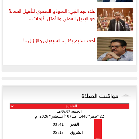
علاء عبد النبي: النموذج المصري لتأهيل العمالة
هو البديل العملي والأمثل لأزمات...
أحمد سليم يكتب: السبعينى والزلزال ..!
مواقيت الصلاة
الجمعة
06:07 مـ
22
صفر
1448 هـ
07
أغسطس
2026 م
الفجر
03:41
الشروق
05:17