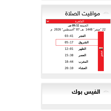
مواقيت الصلاة
الجمعة
09:32 صـ
22
صفر
1448 هـ
07
أغسطس
2026 م
الفجر
03:41
الشروق
05:17
الظهر
12:01
مصر
العصر
15:38
المغرب
18:44
العشاء
20:10
الفيس بوك