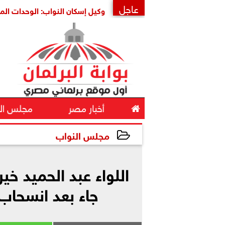
عاجل
ة أمنها واستقرارها
وكيل إسكان النواب: الوحدات المغلقة ثروة
×

أخبار مصر
مجلس ال
مجلس النواب
2025-11-20 17:00:17
اللواء عبد الحميد خ
جاء بعد انسحاب 