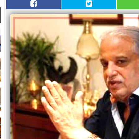
ا
م
ا