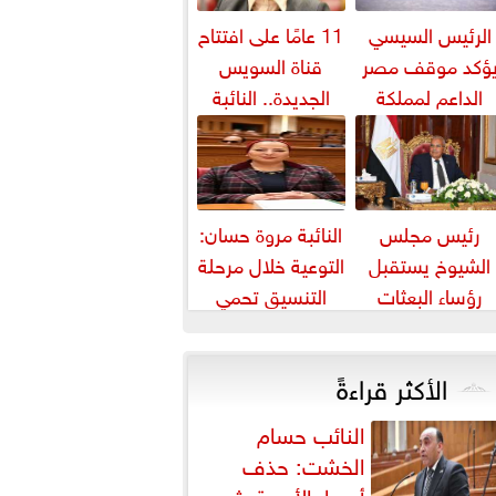
الرئيس السيسي
11 عامًا على افتتاح
ؤكد موقف مصر
قناة السويس
الداعم لمملكة
الجديدة.. النائبة
بحرين لحماية أمنها
مروة قنصوة: رؤية
واستقرارها
الدولة...
رئيس مجلس
النائبة مروة حسان:
الشيوخ يستقبل
التوعية خلال مرحلة
رؤساء البعثات
التنسيق تحمي
الدبلوماسية
الطلاب من النصب
المصرية بالخارج
الأكاديمي
الأكثر قراءةً
النائب حسام
الخشت: حذف
أسعار الأدوية يثير