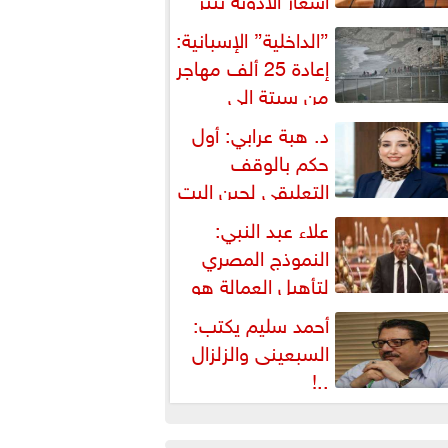
شكالية دستورية ويهدد حق
”الداخلية” الإسبانية:
لمواطن...
إعادة 25 ألف مهاجر
من سبتة إلى
لمغرب... وارتفاع حصيلة...
د. هبة عرابي: أول
حكم بالوقف
التعليقي لحين البت
ي الطعن على...
علاء عبد النبي:
النموذج المصري
لتأهيل العمالة هو
لبديل العملي والأمثل لأزمات...
أحمد سليم يكتب:
السبعينى والزلزال
..!