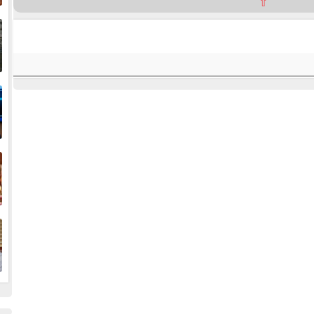
⇧
إ
ا
ا
ف
ا