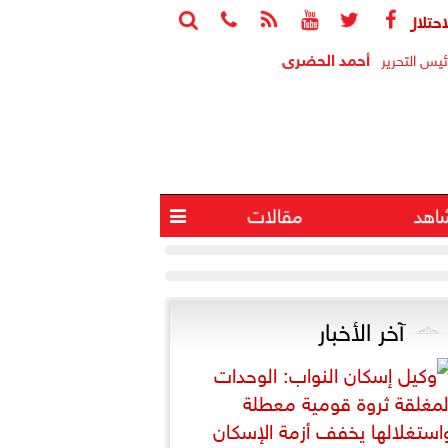






ابة 4 آخرين في انفجار جنوب لبنان
البيت الأبيض
أحمد الحضرى
ئيس التحرير
اهد
مقالات

آخر الأخبار