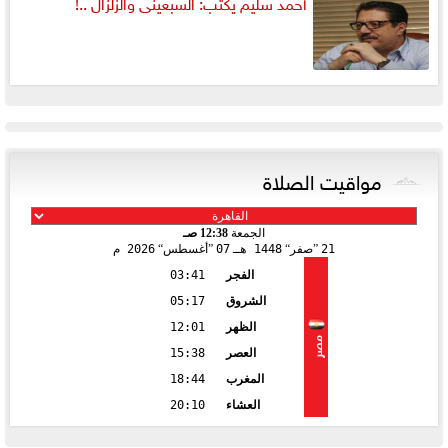
أحمد سليم يكتب: السبعينى والزلزال ..!
مواقيت الصلاة
الجمعة
12:38 صـ
21
صفر
1448 هـ
07
أغسطس
2026 م
الفجر
03:41
الشروق
05:17
الظهر
12:01
مصر
العصر
15:38
المغرب
18:44
العشاء
20:10