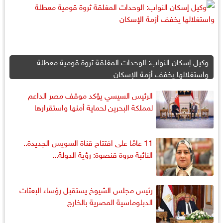
وكيل إسكان النواب: الوحدات المغلقة ثروة قومية معطلة
واستغلالها يخفف أزمة الإسكان
الرئيس السيسي يؤكد موقف مصر الداعم
لمملكة البحرين لحماية أمنها واستقرارها
11 عامًا على افتتاح قناة السويس الجديدة..
النائبة مروة قنصوة: رؤية الدولة...
رئيس مجلس الشيوخ يستقبل رؤساء البعثات
الدبلوماسية المصرية بالخارج