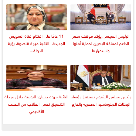
الرئيس السيسي يؤكد موقف مصر
11 عامًا على افتتاح قناة السويس
الداعم لمملكة البحرين لحماية أمنها
الجديدة.. النائبة مروة قنصوة: رؤية
واستقرارها
الدولة...
رئيس مجلس الشيوخ يستقبل رؤساء
النائبة مروة حسان: التوعية خلال مرحلة
البعثات الدبلوماسية المصرية بالخارج
التنسيق تحمي الطلاب من النصب
الأكاديمي