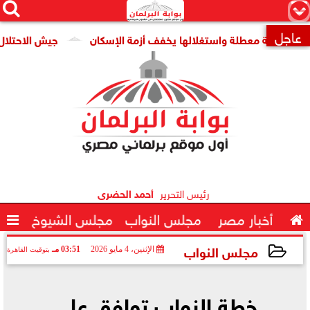




×
عاجل
ومية معطلة واستغلالها يخفف أزمة الإسكان
جيش الاحتلال: مقتل جنديين وإصابة 

رئيس التحرير
أحمد الحضرى

أخبار مصر
مجلس النواب
مجلس الشيوخ

مجلس النواب
الإثنين، 4 مايو 2026
03:51 مـ
بتوقيت القاهرة
2026-05-04 15:51:17
خطة النواب توافق على